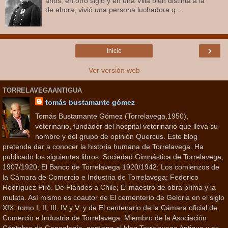
años, en otro siglo y en una Villa bien distinta a la
de ahora, vivió una persona luchadora q...
›
Inicio
Ver versión web
TORRELAVEGAANTIGUA
tomás bustamante gómez
Tomás Bustamante Gómez (Torrelavega,1950),
veterinario, fundador del hospital veterinario que lleva su
nombre y del grupo de opinión Quercus. Este blog
pretende dar a conocer la historia humana de Torrelavega. Ha
publicado los siguientes libros: Sociedad Gimnástica de Torrelavega,
1907/1920; El Banco de Torrelavega 1920/1942; Los comienzos de
la Cámara de Comercio e Industria de Torrelavega; Federico
Rodríguez Piró. De Flandes a Chile; El maestro de obra prima y la
mulata. Así mismo es coautor de El cementerio de Geloria en el siglo
XIX, tomo I, II, III, IV y V; y de El centenario de la Cámara oficial de
Comercio e Industria de Torrelavega. Miembro de la Asociación