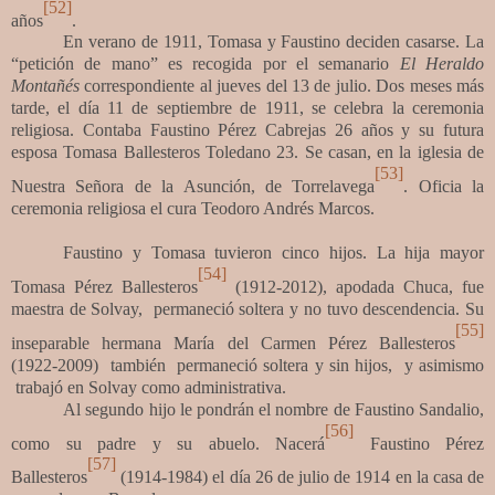
[52]
años
.
En verano de 1911, Tomasa y Faustino deciden casarse. La
“petición de mano” es recogida por el semanario
El Heraldo
Montañés
correspondiente al jueves del 13 de julio. Dos meses más
tarde, el día 11 de septiembre de 1911, se celebra la ceremonia
religiosa. Contaba Faustino Pérez Cabrejas 26 años y su futura
esposa Tomasa Ballesteros Toledano 23. Se casan, en la iglesia de
[53]
Nuestra Señora de la Asunción, de Torrelavega
. Oficia la
ceremonia religiosa el cura Teodoro Andrés Marcos.
Faustino y Tomasa tuvieron cinco hijos. La hija mayor
[54]
Tomasa Pérez Ballesteros
(1912-2012), apodada Chuca, fue
maestra de Solvay, permaneció soltera y no tuvo descendencia. Su
[55]
inseparable hermana María del Carmen Pérez Ballesteros
(1922-2009) también permaneció soltera y sin hijos, y asimismo
trabajó en Solvay como administrativa.
Al segundo hijo le pondrán el nombre de Faustino Sandalio,
[56]
como su padre y su abuelo. Nacerá
Faustino Pérez
[57]
Ballesteros
(1914-1984) el día 26 de julio de 1914 en la casa de