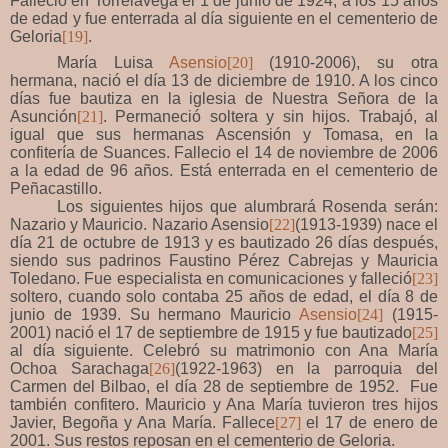
Falleció en Torrelavega el 1 de junio de 1924, a los 15 años
de edad y fue enterrada al día siguiente en el cementerio de
Geloria
[19]
.
María Luisa
Asensio
[20]
(1910-2006), su otra
hermana, nació el día 13 de diciembre de 1910. A los cinco
días fue bautiza en la iglesia de Nuestra Señora de la
Asunción
[21]
. Permaneció soltera y sin hijos. Trabajó, al
igual que sus hermanas Ascensión y Tomasa, en la
confitería de Suances. Fallecio el 14 de noviembre de 2006
a la edad de 96 años. Está enterrada en el cementerio de
Peñacastillo.
Los siguientes hijos que alumbrará Rosenda serán:
Nazario y Mauricio. Nazario Asensio
[22]
(1913-1939) nace el
día 21 de octubre de 1913 y es bautizado 26 días después,
siendo sus padrinos Faustino Pérez Cabrejas y Mauricia
Toledano. Fue especialista en comunicaciones y falleció
[23]
soltero, cuando solo contaba 25 años de edad, el día 8 de
junio de 1939. Su hermano Mauricio
Asensio
[24]
(1915-
2001) nació el 17 de septiembre de 1915 y fue bautizado
[25]
al día siguiente. Celebró su matrimonio con Ana María
Ochoa Sarachaga
[26]
(1922-1963) en la parroquia del
Carmen del Bilbao, el día 28 de septiembre de 1952. Fue
también confitero. Mauricio y Ana María tuvieron tres hijos
Javier, Begoña y Ana María. Fallece
[27]
el 17 de enero de
2001. Sus restos reposan en el cementerio de Geloria.