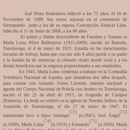
José Pérez Ballesteros falleció a los 73 años, el 18 de
Noviembre de 1989. Sus restos reposan en el cementerio de
Sierrapando junto a los de su esposa, Concepción Abascal Llata,
fallecida el 11 de Junio de 2008, a los 90 años.
El quinto y último descendiente de Faustino y Tomasa es
María Luisa Pérez Ballesteros (1925-2009), nacida en Barreda,
Torrelavega, el 4 de mayo de 1925. Estudia en las mencionadas
escuelas de Solvay, hasta que con tan solo 9 años pierde a su padre
y la familia ha de renunciar al cómodo chalet donde vivía y a los
demás beneficios que la empresa proporcionaba a sus empleados.
En 1945, María Luisa comienza a trabajar en la Compañía
Telefónica Nacional de España, que abandona dos años después,
para casarse con Amando Torres Llorente, maestro nacional y
agente del Cuerpo Nacional de Policía con destino en Torrelavega,
nacido el día 25 de abril de 1915, en Ampudia de Campos
(Palencia). La boda se celebró en la iglesia de Nuestra Señora de la
Asunción de Torrelavega, el día 17 de enero de 1947. El
[72]
[73]
matrimonio tuvo 4 hijos: Santiago
(n.1947), José Ángel
[74]
[75]
(n.1949), María Luisa
(n.1953) y Fernando
(n.1956). María