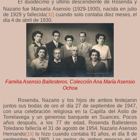
El duodécimo y último descendiente de Rosenda y
Nazario fue Manuela
Asensio (1929-1930),
nacida en julio
de 1929 y fallecida
[32]
cuando solo contaba diez meses, el
día 4 de abril de 1930.
Familia Asensio Ballesteros. Colección Ana María Asensio
Ochoa
Rosenda, Nazario y los hijos de ambos festejaron
juntos sus bodas de oro el día 27 de septiembre de 1947,
con una celebración religiosa en la Capilla del Asilo de
Torrelavega y un generoso banquete en Suances. Pocos
años después, a los 77 de edad, Rosenda Ballesteros
Toledano fallecía el 31 de agosto de 1954. Nazario Asensio
Hernando
[33]
lo hizo cuando contaba 91 años, el día 8 de
septiembre de 1965. Los restos de ambos reposan en el