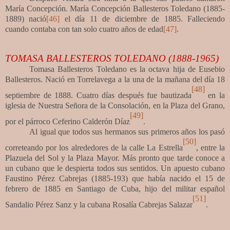
María Concepción. María Concepción Ballesteros Toledano (1885-
1889) nació
[46]
el día 11 de diciembre de 1885. Falleciendo
cuando contaba con tan solo cuatro años de edad
[47]
.
TOMASA BALLESTEROS TOLEDANO (1888-1965)
Tomasa Ballesteros Toledano es la octava hija de Eusebio
Ballesteros. Nació en Torrelavega a la una de la mañana del día 18
[48]
septiembre de 1888. Cuatro días después fue bautizada
en la
iglesia de Nuestra Señora de la Consolación, en la Plaza del Grano,
[49]
por el párroco Ceferino Calderón Díaz
.
Al igual que todos sus hermanos sus primeros años los pasó
[50]
correteando por los alrededores de la calle La Estrella
, entre la
Plazuela del Sol y la Plaza Mayor. Más pronto que tarde conoce a
un cubano que le despierta todos sus sentidos. Un apuesto cubano
Faustino Pérez Cabrejas (1885-193) que había nacido el 15 de
febrero de 1885 en Santiago de Cuba, hijo del militar español
[51]
Sandalio Pérez Sanz y la cubana Rosalía Cabrejas Salazar
.