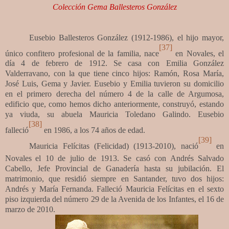
Colección Gema Ballesteros González
Eusebio Ballesteros González (1912-1986),
el hijo mayor,
[37]
único confitero profesional de la familia, nace
en Novales, el
día 4 de febrero de 1912. Se casa con Emilia González
Valderravano, con la que tiene cinco hijos: Ramón, Rosa María,
José Luis, Gema y Javier. Eusebio y Emilia tuvieron su domicilio
en el primero derecha del número 4 de la calle de Argumosa,
edificio que, como hemos dicho anteriormente, construyó, estando
ya viuda, su abuela Mauricia Toledano Galindo. Eusebio
[38]
falleció
en 1986, a los 74 años de edad.
[39]
Mauricia Felícitas (Felicidad) (1913-2010), nació
en
Novales
el 10 de julio de 1913. Se casó con Andrés Salvado
Cabello, Jefe Provincial de Ganadería hasta su jubilación. El
matrimonio, que residió siempre en Santander, tuvo dos hijos:
Andrés y María Fernanda. Falleció Mauricia Felícitas en el sexto
piso izquierda del número 29 de la Avenida de los Infantes, el 16 de
marzo de 2010.