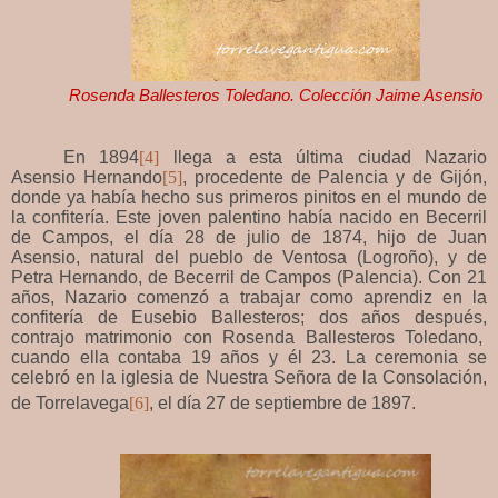
Rosenda Ballesteros Toledano. Colección Jaime Asensio
En 1894
[4]
llega a esta última ciudad Nazario
Asensio Hernando
[5]
, procedente de Palencia y de Gijón,
donde ya había hecho sus primeros pinitos en el mundo de
la confitería. Este joven palentino había nacido en Becerril
de Campos, el día 28 de julio de 1874, hijo de Juan
Asensio, natural del pueblo de Ventosa (Logroño), y de
Petra Hernando, de Becerril de Campos (Palencia). Con 21
años, Nazario comenzó a trabajar como aprendiz en la
confitería de Eusebio Ballesteros; dos años después,
contrajo matrimonio con Rosenda Ballesteros Toledano,
cuando ella contaba 19 años y él 23. La ceremonia se
celebró en la iglesia de Nuestra Señora de la Consolación,
de Torrelavega
[6]
,
el día 27 de septiembre de 1897.