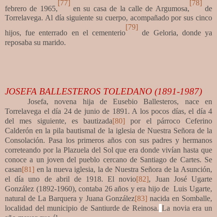
[77]
[78]
febrero de 1965,
en su casa de la calle de Argumosa,
de
Torrelavega. Al día siguiente su cuerpo, acompañado por sus cinco
[79]
hijos, fue enterrado en el cementerio
de Geloria, donde ya
reposaba su marido.
JOSEFA BALLESTEROS TOLEDANO (1891-1987)
Josefa, novena hija de Eusebio Ballesteros, nace en
Torrelavega el día 24 de junio de 1891. A los pocos días, el día 4
del mes siguiente, es bautizada
[80]
por el párroco Ceferino
Calderón en la pila bautismal de la iglesia de Nuestra Señora de la
Consolación. Pasa los primeros años con sus padres y hermanos
correteando por la Plazuela del Sol que era donde vivían hasta que
conoce a un joven del pueblo cercano de Santiago de Cartes. Se
casan
[81]
en la nueva iglesia, la de Nuestra Señora de la Asunción,
el día uno de abril de 1918. El novio
[82]
, Juan José Ugarte
González (1892-1960), contaba 26 años y era hijo de Luis Ugarte,
natural de La Barquera y Juana González
[83]
nacida en Somballe,
localidad del municipio de Santiurde de Reinosa.
La novia era un