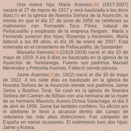
Una nueva hija, María
Asensio
[28]
(1917-2007)
nacerá el 27 de marzo de 1917 y será bautizada a los doce
días
[29]
en la iglesia de Nuestra Señora de la Asunción, la
misma en que el día 27 de junio de 1956 se celebrará su
matrimonio con Fernando Toca Pérez, natural de
Peñacastillo y empleado de la empresa Hergom. María y
Fernando tuvieron dos hijas: Rosenda y Ascensión. María
falleció a los 89 años, el día 26 de enero de 2007. Está
enterrada en el cementerio de Peñacastillo, de Santander.
Manuela Asensio
[30]
(1919-1919) nació el día 10 de
mayo de 1919. A los 8 días es bautizada en la iglesia de la
Asunción de Torrelavega. Fueron sus padrinos Manuel
Menéndez y Petronila Asensio. Falleció siendo párvula.
Jaime
Asensio
[31]
(n. 1922) nació el día 30 de mayo
de 1922. A los siete días es bautizado en la iglesia de
Nuestra Señora de la Asunción siendo sus padrinos Jaime
Serna y Basilisa Toral. Se casó en la iglesia de Nuestra
Señora del Carmen de Bilbao con una hermana de la mujer
de su hermano Mauricio, Aurora Ochoa Sarachaga, el día 9
de abril de 1956. Jaime fue también confitero. Su afición por
el atletismo le llevó a alcanzar dentro del campo de
veteranos las más altas distinciones. Fue campeón de
España en varias ocasiones. El matrimonio tuvo dos hijos:
Jaime y Aurora.