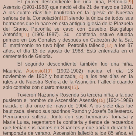
El primer descendiente fue una niña, Petronila
[9]
Asensio (1901-1988) que nació el día 21 de mayo de 1901.
A los cuatro días fue bautizada en la iglesia de Nuestra
señora de la Consolación
[10]
siendo la única de todos sus
hermanos que lo hace en esta antigua iglesia de la Plazuela
del Grano. Petronila se casó con Eusebio Bacigalupi
Antoñán
[11]
(1903-1987). Su confitería estuvo situada
primero en Los Corrales y después en Cabezón de la Sal.
El matrimonio no tuvo hijos. Petronila falleció
[12]
a los 87
años, el día 13 de agosto de 1988. Está enterrada en el
cementerio de Geloria.
El segundo descendiente también fue una niña.
Mauricia
Asensio
[13]
(1902-1902) nacida el día 13
noviembre de 1902 y bautizada
[14]
a los tres días en la
iglesia de Nuestra Señora de la Asunción. Falleció cuando
solo contaba con cuatro meses
[15]
.
Tuvieron Nazario y Rosenda su tercera niña, a la que
pusieron el nombre de Ascensión Asensio
[16]
(1904-1989)
nacida el día once de mayo de 1904. A los siete días fue
bautizada, siendo sus padrinos Ramón y Josefa Ballesteros.
Permaneció soltera. Junto con sus hermanas Tomasa y
María Luisa, regentaron la confitería y tienda de recuerdos
que tenían sus padres en Suances y que abrían durante la
temporada de verano. Ascensión falleció a los 85 años, el