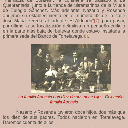
"Farmacia de Solares", la confitería se trasladó a La
Quebrantada, junto a la tienda de ultramarinos de la Viuda
de Eulogio Sánchez. Más adelante, Nazario y Rosenda
abrieron su establecimiento en el número 32 de la calle
José María Pereda, al lado de "El Aldeano"
[7]
, para pasar,
por último, a su localización definitiva: un pequeño edificio
en la parte más baja del bulevar donde estuvo instalada la
primera sede del Banco de Torrelavega
[8]
.
La familia Asensio con diez de sus once hijos. Colección
familia Asensio
Nazario y Rosenda tuvieron doce hijos, dos más que
los diez de sus padres. Todos nacieron en Torrelavega.
Daremos cuenta de ellos.