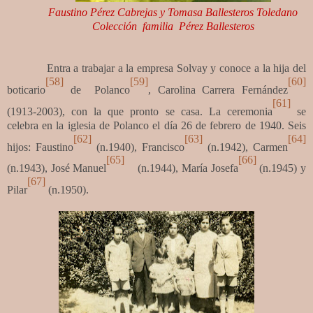
Faustino Pérez Cabrejas y Tomasa Ballesteros Toledano
Colección familia Pérez Ballesteros
Entra a trabajar a la empresa Solvay y conoce a la hija del
[58]
[59]
[60]
boticario
de Polanco
, Carolina Carrera Fernández
[61]
(1913-2003), con la que pronto se casa. La ceremonia
se
celebra en la iglesia de Polanco el día 26 de febrero de 1940.
Seis
[62]
[63]
[64]
hijos: Faustino
(n.1940), Francisco
(n.1942), Carmen
[65]
[66]
(n.1943), José Manuel
(n.1944), María Josefa
(n.1945) y
[67]
Pilar
(n.1950).