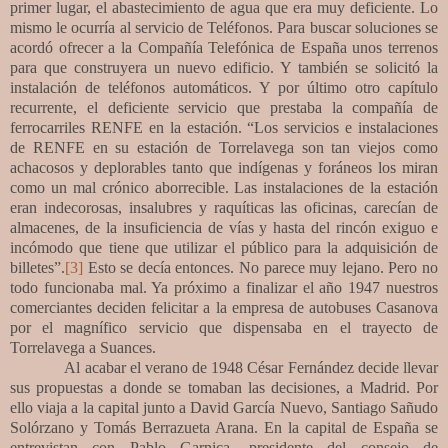
primer lugar, el abastecimiento de agua que era muy deficiente. Lo
mismo le ocurría al servicio de Teléfonos. Para buscar soluciones se
acordó ofrecer a la Compañía Telefónica de España unos terrenos
para que construyera un nuevo edificio. Y también se solicitó la
instalación de teléfonos automáticos. Y por último otro capítulo
recurrente, el deficiente servicio que prestaba la compañía de
ferrocarriles RENFE en la estación. “Los servicios e instalaciones
de RENFE en su estación de Torrelavega son tan viejos como
achacosos y deplorables tanto que indígenas y foráneos los miran
como un mal crónico aborrecible. Las instalaciones de la estación
eran indecorosas, insalubres y raquíticas las oficinas, carecían de
almacenes, de la insuficiencia de vías y hasta del rincón exiguo e
incómodo que tiene que utilizar el público para la adquisición de
billetes”.
[3]
Esto se decía entonces. No parece muy lejano. Pero no
todo funcionaba mal. Ya próximo a finalizar el año 1947 nuestros
comerciantes deciden felicitar a la empresa de autobuses Casanova
por el magnífico servicio que dispensaba en el trayecto de
Torrelavega a Suances.
Al acabar el verano de 1948 César Fernández decide llevar
sus propuestas a donde se tomaban las decisiones, a Madrid. Por
ello viaja a la capital junto a David García Nuevo, Santiago Sañudo
Solórzano y Tomás Berrazueta Arana. En la capital de España se
entrevistan con Pablo Garnica, presidente del consejo de