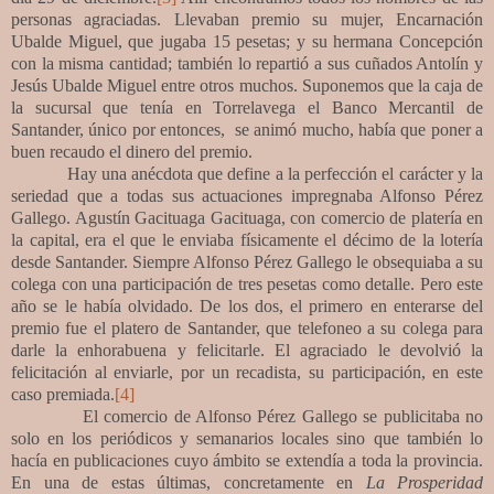
personas agraciadas. Llevaban premio su mujer, Encarnación
Ubalde Miguel, que jugaba 15 pesetas; y su hermana Concepción
con la misma cantidad; también lo repartió a sus cuñados Antolín y
Jesús Ubalde Miguel entre otros muchos. Suponemos que la caja de
la sucursal que tenía en Torrelavega el Banco Mercantil de
Santander, único por entonces, se animó mucho, había que poner a
buen recaudo el dinero del premio.
Hay una anécdota que define a la perfección el carácter y la
seriedad que a todas sus actuaciones impregnaba Alfonso Pérez
Gallego. Agustín Gacituaga Gacituaga, con comercio de platería en
la capital, era el que le enviaba físicamente el décimo de la lotería
desde Santander. Siempre Alfonso Pérez Gallego le obsequiaba a su
colega con una participación de tres pesetas como detalle. Pero este
año se le había olvidado. De los dos, el primero en enterarse del
premio fue el platero de Santander, que telefoneo a su colega para
darle la enhorabuena y felicitarle. El agraciado le devolvió la
felicitación al enviarle, por un recadista, su participación, en este
caso premiada.
[4]
El comercio de Alfonso Pérez Gallego se publicitaba no
solo en los periódicos y semanarios locales sino que también lo
hacía en publicaciones cuyo ámbito se extendía a toda la provincia.
En una de estas últimas, concretamente en
La Prosperidad