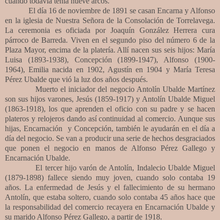
cuando todavía tenía nueve arcos.
El día 16 de noviembre de 1891 se casan Encarna y Alfonso
en la iglesia de Nuestra Señora de la Consolación de Torrelavega.
La ceremonia es oficiada por Joaquín González Herrera cura
párroco de Barreda. Viven en el segundo piso del número 6 de la
Plaza Mayor, encima de la platería. Allí nacen sus seis hijos: María
Luisa (1893-1938), Concepción (1899-1947), Alfonso (1900-
1964), Emilia nacida en 1902, Agustín en 1904 y María Teresa
Pérez Ubalde que vió la luz dos años después.
Muerto el iniciador del negocio Antolín Ubalde Martínez
son sus hijos varones, Jesús (1859-1917) y Antolín Ubalde Miguel
(1863-1918), los que aprenden el oficio con su padre y se hacen
plateros y relojeros dando así continuidad al comercio. Aunque sus
hijas, Encarnación y Concepción, también le ayudarán en el día a
día del negocio. Se van a producir una serie de hechos desgraciados
que ponen el negocio en manos de Alfonso Pérez Gallego y
Encarnación Ubalde.
El tercer hijo varón de Antolín, Indalecio Ubalde Miguel
(1879-1898) fallece siendo muy joven, cuando solo contaba 19
años. La enfermedad de Jesús y el fallecimiento de su hermano
Antolín, que estaba soltero, cuando solo contaba 45 años hace que
la responsabilidad del comercio recayera en Encarnación Ubalde y
su marido Alfonso Pérez Gallego, a partir de 1918.