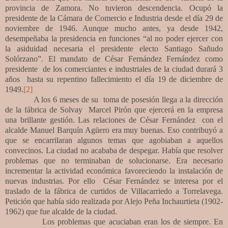
provincia de Zamora. No tuvieron descendencia. Ocupó la
presidente de la Cámara de Comercio e Industria desde el día 29 de
noviembre de 1946. Aunque mucho antes, ya desde 1942,
desempeñaba la presidencia en funciones “al no poder ejercer con
la asiduidad necesaria el presidente electo Santiago Sañudo
Solórzano”. El mandato de César Fernández Fernández como
presidente de los comerciantes e industriales de la ciudad durará 3
años hasta su repentino fallecimiento el día 19 de diciembre de
1949.
[2]
A los 6 meses de su toma de posesión llega a la dirección
de la fábrica de Solvay Marcel Pirón que ejercerá en la empresa
una brillante gestión. Las relaciones de César Fernández con el
alcalde Manuel Barquín Agüero era muy buenas. Eso contribuyó a
que se encarrilaran algunos temas que agobiaban a aquellos
convecinos. La ciudad no acababa de despegar. Había que resolver
problemas que no terminaban de solucionarse. Era necesario
incrementar la actividad económica favoreciendo la instalación de
nuevas industrias. Por ello César Fernández se interesa por el
traslado de la fábrica de curtidos de Villacarriedo a Torrelavega.
Petición que había sido realizada por Alejo Peña Inchaurtieta (1902-
1962) que fue alcalde de la ciudad.
Los problemas que acuciaban eran los de siempre. En