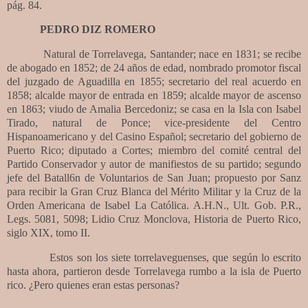
pág. 84.
PEDRO DIZ ROMERO
Natural de Torrelavega, Santander; nace en 1831; se recibe
de abogado en 1852; de 24 años de edad, nombrado promotor fiscal
del juzgado de Aguadilla en 1855; secretario del real acuerdo en
1858; alcalde mayor de entrada en 1859; alcalde mayor de ascenso
en 1863; viudo de Amalia Bercedoniz; se casa en la Isla con Isabel
Tirado, natural de Ponce; vice-presidente del Centro
Hispanoamericano y del Casino Español; secretario del gobierno de
Puerto Rico; diputado a Cortes; miembro del comité central del
Partido Conservador y autor de manifiestos de su partido; segundo
jefe del Batall6n de Voluntarios de San Juan; propuesto por Sanz
para recibir la Gran Cruz Blanca del Mérito Militar y la Cruz de la
Orden Americana de Isabel La Católica. A.H.N., Ult. Gob. P.R.,
Legs. 5081, 5098; Lidio Cruz Monclova, Historia de Puerto Rico,
siglo XIX, tomo II.
Estos son los siete torrelaveguenses, que según lo escrito
hasta ahora,
partieron desde Torrelavega rumbo a la isla de Puerto
rico. ¿Pero quienes eran estas personas?