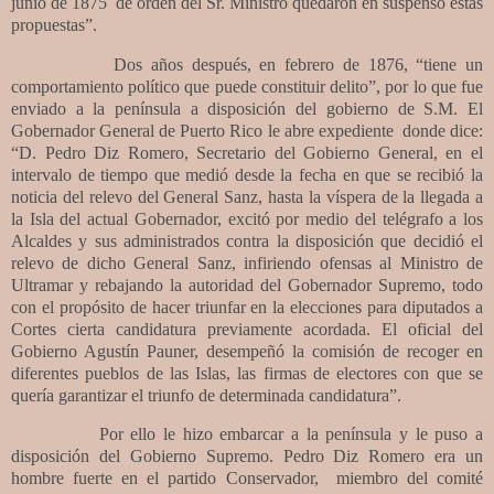
junio de 1875
de orden del Sr. Ministro quedaron en suspenso estas
propuestas”.
Dos años después, en febrero de 1876, “tiene un
comportamiento político que puede constituir delito”, por lo que fue
enviado a la península a disposición del gobierno de S.M. El
Gobernador General de Puerto Rico le abre expediente
donde dice:
“D. Pedro Diz Romero, Secretario del Gobierno General, en el
intervalo de tiempo que medió desde la fecha en que se recibió la
noticia del relevo del General Sanz, hasta la víspera de la llegada a
la Isla del actual Gobernador, excitó por medio del telégrafo a los
Alcaldes y sus administrados contra la disposición que decidió el
relevo de dicho General Sanz, infiriendo ofensas al Ministro de
Ultramar y rebajando la autoridad del Gobernador Supremo, todo
con el propósito de hacer triunfar en la elecciones para diputados a
Cortes cierta candidatura previamente acordada. El oficial del
Gobierno Agustín Pauner, desempeñó la comisión de recoger en
diferentes pueblos de las Islas, las firmas de electores con que se
quería garantizar el triunfo de determinada candidatura”.
Por ello
le hizo embarcar a la península y le puso a
disposición del Gobierno Supremo. Pedro Diz Romero era un
hombre fuerte en el partido Conservador,
miembro del comité