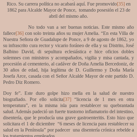
Rico. Su carrera política no acabará aquí. Fue promovido
[35]
en
1862 para Alcalde Mayor de Ponce,
tomando posesión el 23 de
abril del mismo año.
No todo van a ser buenas noticias. Este mismo año
fallece
[36]
con solo treinta años su mujer Amelia. “En esta Villa de
Nuestra Señora de Guadalupe de Ponce, a 9 de agosto de 1862, yo
su infrascrito cura rector y vicario foráneo de ella y su Distrito, José
Balbino David, di sepultura eclesiástica e hice oficios dobles
solemnes con ministros y acompañados, vigilia y misa cantada, y
procesión al cementerio, al cadáver de Doña Amelia Bercedoniz, de
30 años de edad, hija legítima de D. Guillermo y Doña María
Josefa Arce, casada con el Señor Alcalde Mayor de este partido D.
Pedro Diz Romero.
Doy fe”.
Este duro golpe hizo mella en la salud de nuestro
biografiado. Por ello solicita
[37]
“licencia de 1 mes en otra
temperatura”, en la misma isla para restablecer su quebrantada
salud. Además padeció un fuerte trastorno inflamatorio del intestino,
disentería, que le producía una grave gastroenteritis. Esto hizo que
solicitara el 1 de diciembre
“6 meses de licencia para restablecer su
salud en la Península” por padecer
una disentería crónica rebelde a
los tratamientos empleados.