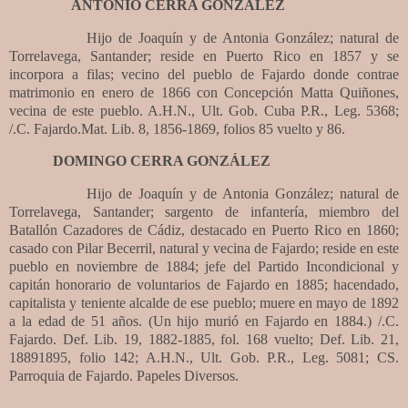
ANTONIO CERRA GONZÁLEZ
Hijo de Joaquín y de Antonia González; natural de
Torrelavega, Santander; reside en Puerto Rico en 1857 y se
incorpora a filas; vecino del pueblo de Fajardo donde contrae
matrimonio en enero de 1866 con Concepción Matta Quiñones,
vecina de este pueblo. A.H.N., Ult. Gob. Cuba P.R., Leg. 5368;
/.C. Fajardo.Mat. Lib. 8, 1856-1869, folios 85 vuelto y 86.
DOMINGO CERRA GONZÁLEZ
Hijo de Joaquín y de Antonia González; natural de
Torrelavega, Santander; sargento de infantería, miembro del
Batallón Cazadores de Cádiz, destacado en Puerto Rico en 1860;
casado con Pilar Becerril, natural y vecina de Fajardo; reside en este
pueblo en noviembre de 1884; jefe del Partido Incondicional y
capitán honorario de voluntarios de Fajardo en 1885; hacendado,
capitalista y teniente alcalde de ese pueblo; muere en mayo de 1892
a la edad de 51 años. (Un hijo murió en Fajardo en 1884.) /.C.
Fajardo. Def. Lib. 19, 1882-1885, fol. 168 vuelto; Def. Lib. 21,
18891895, folio 142; A.H.N., Ult. Gob. P.R., Leg. 5081; CS.
Parroquia de Fajardo. Papeles Diversos.