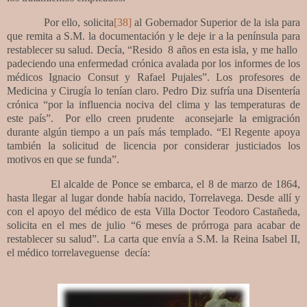
Por ello, solicita
[38]
al Gobernador Superior de la isla para
que remita a S.M. la documentación y le deje ir a la península para
restablecer su salud. Decía, “Resido
8 años en esta isla, y me hallo
padeciendo una enfermedad crónica avalada por los informes de los
médicos Ignacio Consut y Rafael Pujales”.
Los profesores de
Medicina y Cirugía lo tenían claro. Pedro Diz sufría una Disentería
crónica “por la influencia nociva del clima y las temperaturas de
este país”.
Por ello creen prudente
aconsejarle la emigración
durante algún tiempo a un país más templado. “El Regente apoya
también la solicitud de licencia por considerar justiciados los
motivos en que se funda”.
El alcalde de Ponce se embarca, el 8 de marzo de 1864,
hasta llegar al lugar donde había nacido, Torrelavega. Desde allí y
con el apoyo del médico de esta Villa Doctor Teodoro Castañeda,
solicita en el mes de julio “6 meses de prórroga
para acabar de
restablecer su salud”. La carta que envía a S.M. la Reina Isabel II,
el médico torrelaveguense
decía: