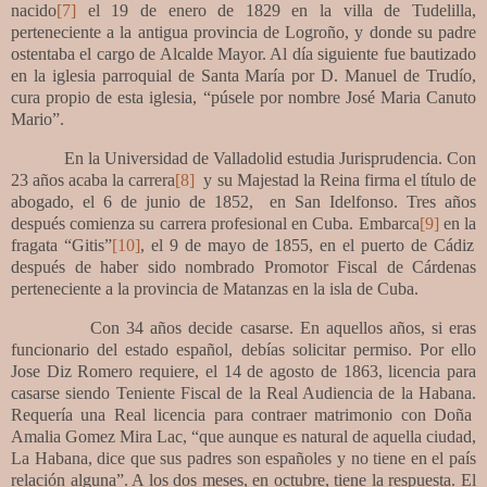
nacido
[7]
el 19 de enero de 1829
en
la villa de Tudelilla,
perteneciente a la antigua provincia de Logroño, y donde su padre
ostentaba el cargo de Alcalde Mayor. Al día siguiente fue bautizado
en la iglesia parroquial de Santa María por D. Manuel de Trudío,
cura propio de esta iglesia, “púsele por nombre José Maria Canuto
Mario”.
En la Universidad de Valladolid estudia Jurisprudencia. Con
23 años acaba la carrera
[8]
y su Majestad la Reina firma el título de
abogado, el 6 de junio de 1852,
en San Idelfonso. Tres años
después comienza su carrera profesional en Cuba. Embarca
[9]
en la
fragata “Gitis”
[10]
,
el 9 de mayo de 1855, en el puerto de Cádiz
después de haber sido nombrado Promotor Fiscal de Cárdenas
perteneciente a la provincia de Matanzas en la isla de Cuba.
Con 34 años decide casarse. En aquellos años, si eras
funcionario del estado español, debías solicitar permiso. Por ello
Jose Diz Romero requiere, el 14 de agosto de 1863, licencia para
casarse siendo Teniente Fiscal de la Real Audiencia de la Habana.
Requería una Real licencia para contraer matrimonio con Doña
Amalia Gomez Mira Lac, “que aunque es natural de aquella ciudad,
La Habana, dice que sus padres son españoles y no tiene en el país
relación alguna”. A los dos meses, en octubre, tiene la respuesta. El