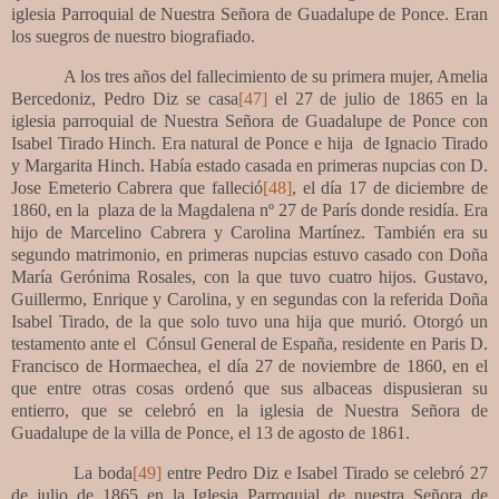
iglesia Parroquial de Nuestra Señora de Guadalupe de Ponce. Eran
los suegros de nuestro biografiado.
A los tres años del fallecimiento de su primera mujer, Amelia
Bercedoniz, Pedro Diz se casa
[47]
el 27 de julio de 1865 en la
iglesia parroquial de Nuestra Señora de Guadalupe de Ponce con
Isabel Tirado Hinch. Era natural de Ponce e hija de Ignacio Tirado
y Margarita Hinch. Había estado casada en primeras nupcias con
D.
Jose Emeterio Cabrera que falleció
[48]
, el día 17 de diciembre de
1860, en la
plaza de la Magdalena nº 27 de París donde residía. Era
hijo de Marcelino Cabrera y Carolina Martínez. También era su
segundo matrimonio, en primeras nupcias estuvo casado con Doña
María Gerónima Rosales, con la que tuvo cuatro hijos. Gustavo,
Guillermo, Enrique y Carolina, y en segundas con la referida Doña
Isabel Tirado, de la que solo tuvo una hija que murió. Otorgó un
testamento ante el
Cónsul General de España, residente en Paris D.
Francisco de Hormaechea, el día 27 de noviembre de 1860, en el
que entre otras cosas ordenó que sus albaceas dispusieran su
entierro, que se celebró en la iglesia de Nuestra Señora de
Guadalupe de la villa de Ponce, el 13 de agosto de 1861.
La boda
[49]
entre Pedro Diz e Isabel Tirado se celebró 27
de julio de 1865 en la Iglesia Parroquial de nuestra Señora de