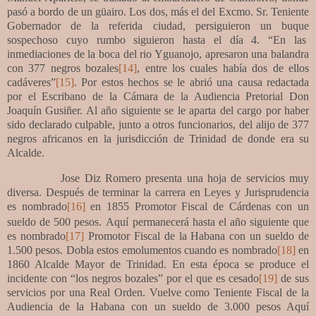
pasó a bordo de un güairo. Los dos, más el del Excmo. Sr. Teniente
Gobernador de la referida ciudad, persiguieron un buque
sospechoso cuyo rumbo siguieron hasta el día 4. “En las
inmediaciones de la boca del rio Yguanojo, apresaron una balandra
con 377 negros bozales
[14]
, entre los cuales había dos de ellos
cadáveres”
[15]
. Por estos hechos se le abrió una causa redactada
por el Escribano de la Cámara de la Audiencia Pretorial Don
Joaquín Gusiñer. Al año siguiente se le aparta del cargo por haber
sido declarado culpable, junto a otros funcionarios, del alijo de 377
negros africanos en la jurisdicción de Trinidad de donde era su
Alcalde.
Jose Diz Romero presenta una hoja de servicios muy
diversa. Después de terminar la carrera en Leyes y Jurisprudencia
es nombrado
[16]
en 1855 Promotor Fiscal de Cárdenas con un
sueldo de 500 pesos.
Aquí permanecerá hasta el año siguiente que
es nombrado
[17]
Promotor Fiscal de la Habana con un sueldo de
1.500 pesos. Dobla estos emolumentos cuando es nombrado
[18]
en
1860 Alcalde Mayor de Trinidad. En esta época se produce el
incidente con “los negros bozales” por el que es cesado
[19]
de sus
servicios por una Real Orden. Vuelve como Teniente Fiscal de la
Audiencia de la Habana con un sueldo de 3.000 pesos Aquí