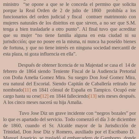
ministro
“se opone a que se le conceda el permiso que solicita
porque la Real Orden de 2 de julio de 1860
prohibía a los
funcionarios del orden judicial y fiscal
contraer matrimonio con
mujeres naturales de los distritos en que sirven, a no ser que S.M.
tenga a bien trasladarle a otro punto”. Al final tuvo que acreditar
que su mujer “no tiene familia alguna en esta ciudad ni su
jurisdicción; que no posee en la misma, ni nunca ha poseído bienes
de fortuna, y que no tiene interés en ninguna sociedad mercantil de
esta plaza, ni goza influencia en ella”.
Después de obtener licencia de su Majestad se casa el
14 de
febrero de 1864 siendo Teniente Fiscal de la Audiencia Pretorial
con Doña Amelia Gomez Mira. Su suegro Don José Gomez Mira,
era natural del Escorial. Siendo Capitán de Caballería retirado fue
nombrado
[11]
en 1841 cónsul de España en Tampico. Ocupó este
cargo hasta su cese
[12]
en 1844 falleciendo
[13]
seis meses después.
A los cinco meses nacerá su hija Amalia.
Tuvo Jose Diz un grave incidente con “negros bozales” por
lo que es apartado del servicio. Todo comenzó el día 3 de diciembre
de 1860, cuando el Sr. Alcalde mayor de la Jurisdicción de
Trinidad, Don Jose Diz y Romero, auxiliado por el Escribano D.
Manuel Aparicio, se trasladó al embarcadero de Gamborro, donde