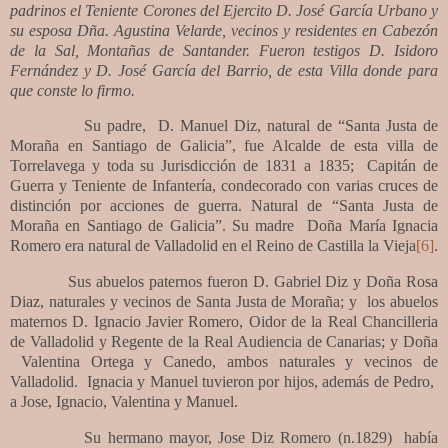
padrinos el Teniente Corones del Ejercito D. José García Urbano y
su esposa Dña. Agustina Velarde, vecinos y residentes en Cabezón
de la Sal, Montañas de Santander. Fueron testigos D. Isidoro
Fernández y D. José García del Barrio, de esta Villa donde para
que conste lo firmo.
Su padre,
D. Manuel Diz, natural de “Santa Justa de
Moraña en Santiago de Galicia”, fue Alcalde de esta villa de
Torrelavega y toda su Jurisdicción de 1831 a 1835;
Capitán de
Guerra y Teniente de Infantería, condecorado con varias cruces de
distinción por acciones de guerra. Natural de “Santa Justa de
Moraña en Santiago de Galicia”. Su madre
Doña María Ignacia
Romero era natural de Valladolid en el Reino de Castilla la Vieja
[6]
.
Sus abuelos paternos fueron D. Gabriel Diz y Doña Rosa
Diaz, naturales y vecinos de Santa Justa de Moraña; y
los abuelos
maternos D. Ignacio Javier Romero, Oidor de la Real Chancilleria
de Valladolid y Regente de la Real Audiencia de Canarias; y Doña
Valentina Ortega y Canedo, ambos naturales y vecinos de
Valladolid.
Ignacia y Manuel tuvieron por hijos, además de Pedro,
a Jose, Ignacio, Valentina y Manuel.
Su hermano mayor, Jose Diz Romero (n.1829)
había