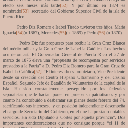
efecto seis meses más tarde
[52]
. Y por último en 1874 es
nombrado
[53]
secretario del Gobierno Superior Civil de la isla de
Puerto Rico.
Pedro Diz Romero e Isabel Tirado tuvieron tres hijos, María
Ignacia
[54]
(n.1867),
Mercedes
[55]
(n. 1869) y Pedro
[56]
(n.1870).
Pedro Diz fue propuesto para recibir la Gran Cruz Blanca
del mérito militar y la Gran Cruz de Isabel la Católica. Los hechos
ocurrieron así. El Gobernador General de Puerto Rico el 27 de
marzo de 1875 eleva una “propuesta de recompensa por servicios
prestados a la Patria” a D. Pedro Diz Romero para la Gran Cruz de
Isabel la Católica
[57]
. “El interesado es propietario, Vice Presidente
desde su creación del Centro Hispano Ultramarino y del Casino
Español. Segundo Jefe de Batallón de Voluntarios de la capital de la
Isla. Ha sido constantemente perseguido por los federales
separatistas que le hacían poner en prueba su patriotismo, y por
cuanto ha contribuido a desbaratar sus planes desde febrero del 74,
sacrificando sus intereses,
y en posición independiente desempeña
el cargo de Secretario del Gobierno, en el que ha prestado notables
servicios. Ha sido Diputado a Cortes por aquella provincia”. Dos
importantes condecoraciones que no consigue porque “el 11 de