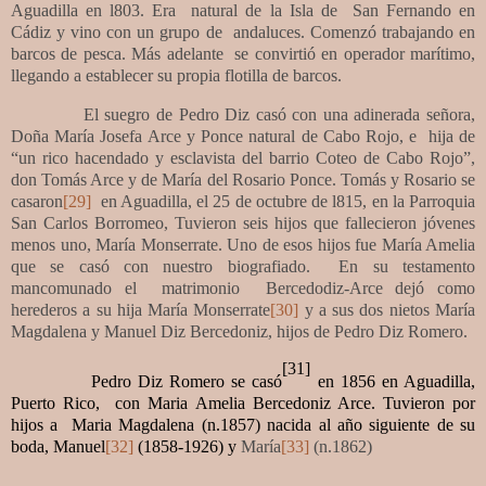
Aguadilla en l803. Era
natural de la Isla de
San Fernando en
Cádiz y vino con un grupo de
andaluces. Comenzó trabajando en
barcos de pesca. Más adelante
se convirtió en operador marítimo,
llegando a establecer su propia flotilla de barcos.
El suegro de Pedro Diz casó con una adinerada señora,
Doña María Josefa Arce y Ponce natural de Cabo Rojo, e
hija de
“un rico hacendado y esclavista del barrio Coteo de Cabo Rojo”,
don Tomás Arce y de María del Rosario Ponce. Tomás y Rosario se
casaron
[29]
en Aguadilla, el 25 de octubre de l815, en la Parroquia
San Carlos Borromeo, Tuvieron seis hijos que fallecieron jóvenes
menos uno, María Monserrate. Uno de esos hijos fue María Amelia
que se casó con nuestro biografiado.
En su testamento
mancomunado el
matrimonio
Bercedodiz-Arce dejó como
herederos a su hija María Monserrate
[30]
y a sus dos nietos María
Magdalena y Manuel Diz Bercedoniz, hijos de Pedro Diz Romero.
[31]
Pedro Diz Romero se casó
en 1856 en Aguadilla,
Puerto Rico,
con Maria Amelia Bercedoniz Arce. Tuvieron por
hijos a Maria Magdalena (n.1857) nacida al año siguiente de su
boda, Manuel
[32]
(1858-1926) y
María
[33]
(n.1862)