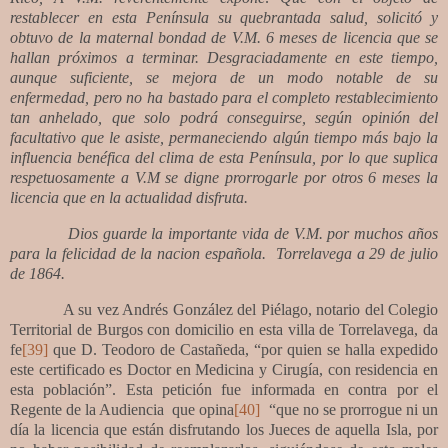
restablecer en esta Península su quebrantada salud, solicitó y
obtuvo de la maternal bondad de V.M. 6 meses de licencia que se
hallan próximos a terminar. Desgraciadamente en este tiempo,
aunque suficiente, se mejora de un modo notable de su
enfermedad, pero no ha bastado para el completo restablecimiento
tan anhelado, que solo podrá conseguirse, según opinión del
facultativo que le asiste, permaneciendo algún tiempo más bajo la
influencia benéfica del clima de esta Península, por lo que suplica
respetuosamente a V.M se digne prorrogarle por otros 6 meses la
licencia que en la actualidad disfruta.
Dios guarde la importante vida de V.M. por muchos años
para la felicidad de la nacion española.
Torrelavega a 29 de julio
de 1864.
A su vez Andrés González del Piélago, notario del Colegio
Territorial de Burgos con domicilio en esta villa de Torrelavega, da
fe
[39]
que D. Teodoro de Castañeda, “por quien se halla expedido
este certificado es Doctor en Medicina y Cirugía, con residencia en
esta población”. Esta petición fue informada en contra por el
Regente de la Audiencia
que opina
[40]
“que no se prorrogue ni un
día la licencia que están disfrutando los Jueces de aquella Isla, por