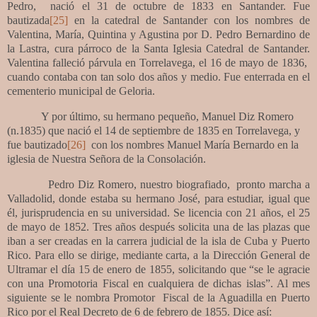
Pedro,
nació el 31 de octubre de 1833 en Santander. Fue
bautizada
[25]
en la catedral de Santander con los nombres de
Valentina, María, Quintina y Agustina por D. Pedro Bernardino de
la Lastra, cura párroco de la Santa Iglesia Catedral de Santander.
Valentina falleció párvula en Torrelavega, el 16 de mayo de 1836,
cuando contaba con tan solo dos años y medio. Fue enterrada en el
cementerio municipal de Geloria.
Y por último, su hermano pequeño, Manuel Diz Romero
(n.1835) que nació el 14 de septiembre de 1835 en Torrelavega, y
fue bautizado
[26]
con los nombres Manuel María Bernardo en la
iglesia de Nuestra Señora de la Consolación.
Pedro Diz Romero, nuestro biografiado,
pronto marcha a
Valladolid, donde estaba su hermano José, para estudiar, igual que
él, jurisprudencia en su universidad. Se licencia con 21 años, el 25
de mayo de 1852. Tres años después solicita
una de las plazas que
iban a ser creadas en la carrera judicial de la isla de Cuba y Puerto
Rico. Para ello se dirige, mediante carta, a la Dirección General de
Ultramar el día 15 de enero de 1855, solicitando que
“
se le agracie
con una Promotoria Fiscal en cualquiera de dichas islas”. Al mes
siguiente se le nombra Promotor
Fiscal de la Aguadilla en Puerto
Rico por el Real Decreto de 6 de febrero de 1855. Dice así: