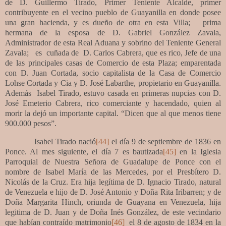
de D. Guillermo Tirado, Primer Teniente Alcalde, primer
contribuyente en el vecino pueblo de Guayanilla en donde posee
una gran hacienda, y es dueño de otra en esta Villa;
prima
hermana de la esposa de D. Gabriel González Zavala,
Administrador de esta Real Aduana y sobrino del Teniente General
Zavala;
es
cuñada de
D. Carlos Cabrera, que es rico, Jefe de una
de las principales casas de Comercio de esta Plaza; emparentada
con D. Juan Cortada, socio capitalista de la Casa de Comercio
Lohse Cortada y Cia y D. José Labarthe, propietario en Guayanilla.
Además
Isabel Tirado, estuvo casada en primeras nupcias con D.
José Emeterio Cabrera, rico comerciante y hacendado, quien al
morir la dejó un importante capital. “Dicen que al que menos tiene
900.000 pesos”.
Isabel Tirado nació
[44]
el día 9 de septiembre de 1836 en
Ponce. Al mes siguiente, el día 7 es bautizada
[45]
en la Iglesia
Parroquial de Nuestra Señora de Guadalupe de Ponce
con el
nombre de Isabel María de las Mercedes, por el Presbítero D.
Nicolás de la Cruz. Era hija legítima de D. Ignacio Tirado, natural
de Venezuela e hijo de D. José Antonio y Doña Rita Iribarren; y de
Doña Margarita Hinch, oriunda de Guayana en Venezuela, hija
legitima de D. Juan y de Doña Inés González, de este vecindario
que habían contraído matrimonio
[46]
el 8 de agosto de 1834 en la