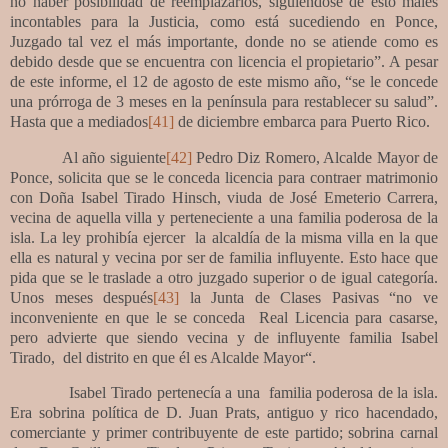
no haber posibilidad de reemplazarlos, siguiéndose de esto males
incontables para la Justicia, como está sucediendo en Ponce,
Juzgado tal vez el más importante, donde no se atiende como es
debido desde que se encuentra con licencia el propietario”. A pesar
de este informe, el 12 de agosto de este mismo año, “se le concede
una prórroga de 3 meses en la península
para restablecer su salud”.
Hasta que a mediados
[41]
de diciembre embarca para Puerto Rico.
Al año siguiente
[42]
Pedro Diz Romero, Alcalde Mayor de
Ponce, solicita que se le conceda licencia para contraer matrimonio
con Doña Isabel Tirado Hinsch, viuda de José Emeterio Carrera,
vecina de aquella villa y perteneciente a una familia poderosa de la
isla. La ley prohibía ejercer
la alcaldía de la misma villa en la que
ella es natural y vecina por ser de familia influyente. Esto hace que
pida que se le traslade a otro juzgado superior o de igual categoría.
Unos meses después
[43]
la Junta de Clases Pasivas “no ve
inconveniente en que le se conceda
Real Licencia para casarse,
pero advierte que siendo vecina y de influyente familia Isabel
Tirado,
del distrito en que él es Alcalde Mayor“.
Isabel Tirado pertenecía a una
familia poderosa de la isla.
Era sobrina política de D. Juan Prats, antiguo y rico hacendado,
comerciante y primer contribuyente de este partido; sobrina carnal