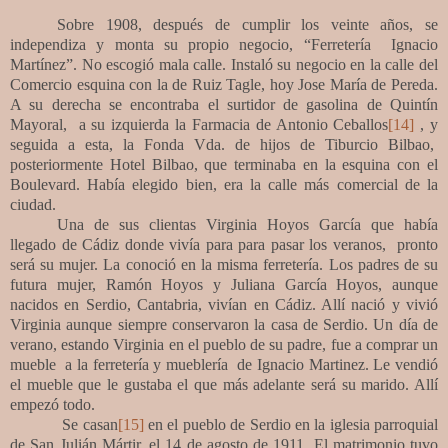
Sobre 1908, después de cumplir los veinte años, se
independiza y monta su propio negocio, “Ferretería
Ignacio
Martínez”. No escogió mala calle. Instaló su negocio en la calle del
Comercio esquina con la de Ruiz Tagle, hoy Jose María de Pereda.
A su derecha se encontraba el surtidor de gasolina de Quintín
Mayoral,
a su izquierda la Farmacia de Antonio Ceballos
[14]
, y
seguida a esta, la Fonda Vda. de hijos de Tiburcio Bilbao,
posteriormente Hotel Bilbao, que terminaba en la esquina con el
Boulevard. Había elegido bien, era la calle más comercial de la
ciudad.
Una de sus clientas Virginia Hoyos García que había
llegado de Cádiz donde vivía para para pasar los veranos, pronto
será su mujer. La conoció en la misma ferretería. Los padres de su
futura mujer, Ramón Hoyos y Juliana García Hoyos, aunque
nacidos en Serdio, Cantabria, vivían en Cádiz. Allí nació y vivió
Virginia aunque siempre conservaron la casa de Serdio. Un día de
verano, estando Virginia en el pueblo de su padre, fue a comprar un
mueble a la ferretería y mueblería de Ignacio Martinez. Le vendió
el mueble que le gustaba el que más adelante será su marido. Allí
empezó todo.
Se casan
[15]
en el pueblo de Serdio en la iglesia parroquial
de San Julián Mártir, el 14 de agosto de 1911. El matrimonio tuvo