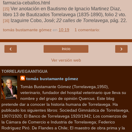
farmacia-ceballos.html
Ver anotación en Bautismo de Ignacio Martinez Diaz,
[15]
libro 13 de Bautizados Torrelavega (1835-1890), folio 2 vto.
Izaguirre Cobo, José;
22 calles de Torrelavega
, pág. 22.
[16]
tomás bustamante gómez
en
10:19
1 comentario:
‹
›
Inicio
Ver versión web
TORRELAVEGAANTIGUA
tomás bustamante gómez
Tomás Bustamante Gómez (Torrelavega,1950),
veterinario, fundador del hospital veterinario que lleva su
nombre y del grupo de opinión Quercus. Este blog
pretende dar a conocer la historia humana de Torrelavega. Ha
publicado los siguientes libros: Sociedad Gimnástica de Torrelavega,
1907/1920; El Banco de Torrelavega 1920/1942; Los comienzos de
la Cámara de Comercio e Industria de Torrelavega; Federico
Rodríguez Piró. De Flandes a Chile; El maestro de obra prima y la