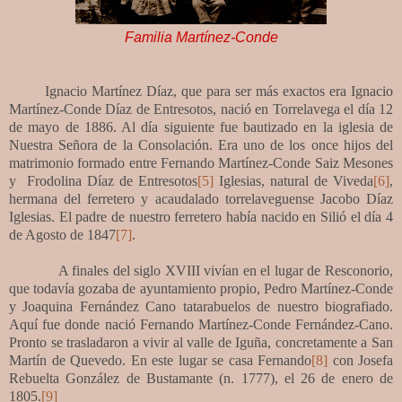
Familia Martínez-Conde
Ignacio Martínez Díaz, que para ser más exactos era Ignacio
Martínez-Conde Díaz de Entresotos, nació en Torrelavega el día 12
de mayo de 1886. Al día siguiente fue bautizado en la iglesia de
Nuestra Señora de la Consolación. Era uno de los once hijos del
matrimonio formado entre Fernando Martínez-Conde Saiz Mesones
y Frodolina Díaz de Entresotos
[5]
Iglesias, natural de Viveda
[6]
,
hermana del ferretero y acaudalado torrelaveguense Jacobo Díaz
Iglesias. El padre de nuestro ferretero había nacido
en Silió el día 4
de Agosto de 1847
[7]
.
A finales del siglo XVIII vivían en el lugar de Resconorio,
que todavía gozaba de ayuntamiento propio, Pedro Martínez-Conde
y Joaquina Fernández Cano tatarabuelos de nuestro biografiado.
Aquí fue donde nació Fernando Martínez-Conde Fernández-Cano.
Pronto se trasladaron a vivir al valle de Iguña, concretamente a San
Martín de Quevedo. En este lugar se casa Fernando
[8]
con Josefa
Rebuelta González de Bustamante (n. 1777), el 26 de enero de
1805.
[9]