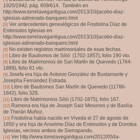
1920/1942,
pág. 609/614. También en
http://www.torrelavegantigua.com/2013/10/jacobo-diaz-
iglesias-adinerado-banquero.html
Ver antecedentes genealógicos de Frodolina Díaz de
[5]
Entresotos Iglesias en
http://www.torrelavegantigua.com/2013/10/jacobo-diaz-
iglesias-adinerado-banquero.html
No existen registros matrimoniales de esas fechas.
[6]
Libro de Bautismos de Silió (1702-1857), folio 190 vto.
[7]
Libro de Matrimonios de San Martín de Quevedo (1764-
[8]
1889), folio 81 vto.
Josefa era hija de Antonio González de Bustamante y
[9]
Josepha Fernández Estrada.
Libro de Bautismos San Martín de Quevedo (11786-
[10]
1842), folio 329.
Libro de Matrimonios Silió (1702-1875), folio 167.
[11]
Ramona era hija de Joseph Saiz Mesones y de Basilia
[12]
de Therán Muñoz.
Frodolina había nacido en Viveda el 27 de agosto de
[13]
1850 y era hija de Anselmo Díaz de Entresotos y de Dorotea
Iglesias, vecinos ambos de Sierrapando.
Ver http://www.torrelavegantigua.com/2012/05/la-
[14]