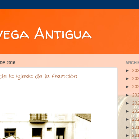
vega Antigua
DE 2016
ARCHI
►
20
de la iglesia de la Asunción
►
20
►
20
►
20
►
20
►
20
►
20
►
20
►
20