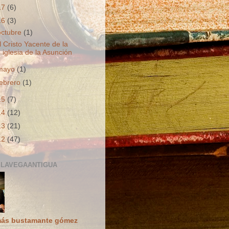
17
(6)
16
(3)
octubre
(1)
l Cristo Yacente de la
iglesia de la Asunción
mayo
(1)
febrero
(1)
15
(7)
14
(12)
13
(21)
12
(47)
LAVEGAANTIGUA
ás bustamante gómez