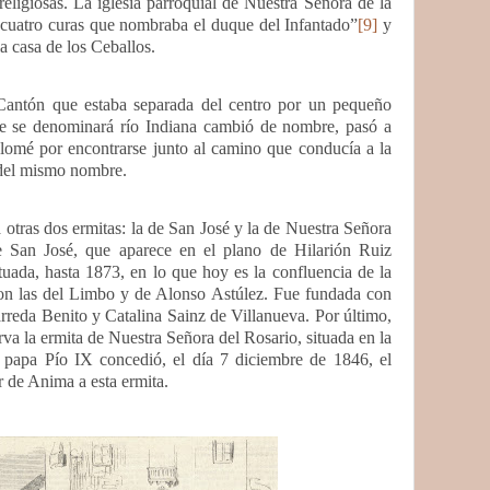
religiosas. La iglesia parroquial de Nuestra Señora de la
 cuatro curas que nombraba el duque del Infantado”
[9]
y
la casa de los Ceballos.
Cantón que estaba separada del centro por un pequeño
te se denominará río Indiana cambió de nombre, pasó a
omé por encontrarse junto al camino que conducía a la
o del mismo nombre.
a otras dos ermitas: la de San José y la de Nuestra Señora
e San José, que aparece en el plano de Hilarión Ruiz
uada, hasta 1873, en lo que hoy es la confluencia de la
on las del Limbo y de Alonso Astúlez. Fue fundada con
rreda Benito y Catalina Sainz de Villanueva. Por último,
va la ermita de Nuestra Señora del Rosario, situada en la
 papa Pío IX concedió, el día 7 diciembre de 1846, el
r de Anima a esta ermita.