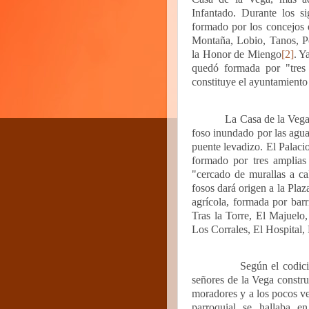
Infantado. Durante los
formado por los concejos
Montaña, Lobio, Tanos, P
la Honor de Miengo
[2]
. Y
quedó formada por "tres
constituye el ayuntamiento
La Casa de la Vega
foso inundado por las agua
puente levadizo. El Palaci
formado por tres amplias
"cercado de murallas a ca
fosos dará origen a la Plaz
agrícola, formada por bar
Tras la Torre, El Majuelo
Los Corrales, El Hospital
Según el codic
señores de la Vega constru
moradores y a los pocos vec
parroquial se hallaba e