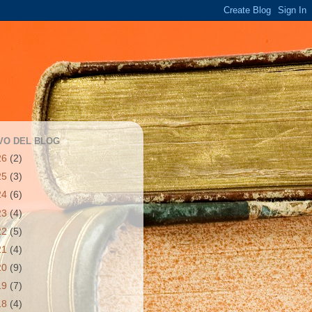
VO DEL BLOG
26
(2)
25
(3)
24
(6)
23
(4)
22
(5)
21
(4)
20
(9)
19
(7)
18
(4)