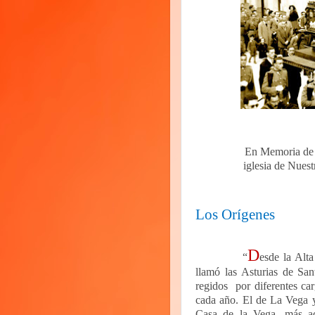
En Memoria de Carlo
iglesia de Nues
Los Orígenes
D
“
esde la Alt
llamó las Asturias de Sant
regidos
por diferentes ca
cada año. El de La Vega y 
Casa de la Vega, más ad