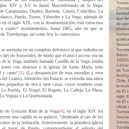
Tomás
 siglos XIV y XV se llamó Mayordomado de la Vega,
(Torrel
 de Campuzano, Dualez, Barreda, Ganzo, Cohicillos, La
fundado
olanco, Pando, Torres, Viérnoles y La Vega, además de
que ll
a en el siglo XIX, con la desamortización, está estructura
de opi
 o cuatro" ayuntamientos, hasta 1885, año en que se
preten
 de Torrelavega, tal como hoy lo conocemos.
humana
publica
Socied
 se asentaba en un complejo defensivo al que rodeaba un
Torrel
Banco 
s del río Sorravides, de modo que el único acceso era un
1920/1
o de la Vega, también llamado Castillo de la Vega, estaba
Cámara
 torres con almenas y la iglesia de Santa María, todo
de Tor
l y canto"
[3]
. (La desaparición de esas murallas y esos
Rodríg
a del Grano). Alrededor del Palacio se extendía una aldea
Chile;
rios pequeños de dos a siete casas, cuyos nombres eran:
la mul
, La Puebla, El Nogal, El Regato, La Calleja, La Plaza,
de El 
, La Veguía y La Quebrantada.
siglo XI
de El 
oficial
ilo de Gonzalo Ruiz de la Vega
[4]
, en el siglo XIV los
Torrel
yeron una capilla en su palacio, “destinada al uso de los
Asocia
Geneal
inos de la población. Anteriormente, la primitiva iglesia
Torrel
n el lugar de Pando, correspondiente al señorío del