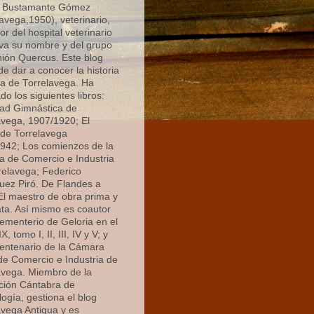
 Bustamante Gómez
avega,1950), veterinario,
r del hospital veterinario
eva su nombre y del grupo
nión Quercus. Este blog
de dar a conocer la historia
 de Torrelavega. Ha
do los siguientes libros:
ad Gimnástica de
avega, 1907/1920; El
de Torrelavega
942; Los comienzos de la
 de Comercio e Industria
relavega; Federico
uez Piró. De Flandes a
 El maestro de obra prima y
ata. Así mismo es coautor
cementerio de Geloria en el
X, tomo I, II, III, IV y V; y
centenario de la Cámara
 de Comercio e Industria de
avega. Miembro de la
ción Cántabra de
ogía, gestiona el blog
avega Antigua y es