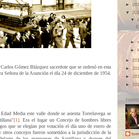
►
20
▼
20
▼
E
►
►
►
20
s Gómez Blázquez sacerdote que se ordenó en esta
►
20
tra Señora de la Asunción el día 24 de diciembre de 1954.
►
20
►
20
TORRE
a Edad Media este valle donde se asienta Torrelavega se
illana"
[1]
. Era el lugar un Concejo de hombres libres
rgos que se elegían por votación el día uno de enero de
otros concejos fueron sometidos a la jurisdicción de la
tom
elante de los marqueses de Santillana y duques del