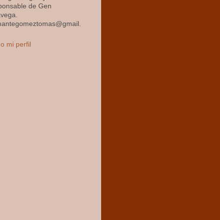
ponsable de Gen
avega.
mantegomeztomas@gmail.
o mi perfil