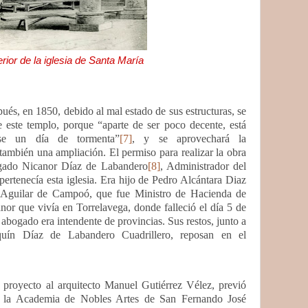
erior de la iglesia de Santa María
ués, en 1850, debido al mal estado de sus estructuras, se
 este templo, porque “aparte de ser poco decente, está
se un día de tormenta”
[7]
, y se aprovechará la
 también una ampliación. El permiso para realizar la obra
ogado Nicanor Díaz de Labandero
[8]
, Administrador del
ertenecía esta iglesia.
Era hijo de Pedro Alcántara Diaz
 Aguilar de Campoó, que fue Ministro de Hacienda de
or que vivía en Torrelavega, donde falleció el día 5 de
bogado era intendente de provincias. Sus restos, junto a
uín Díaz de Labandero Cuadrillero, reposan en el
 proyecto al arquitecto Manuel Gutiérrez Vélez, previó
de la Academia de Nobles Artes de San Fernando José