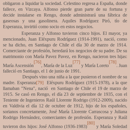
obligaron a liquidar la sociedad. Celestino regresa a España, donde
fallece, en Vizcaya. Alfonso pierde
gran parte de su fortuna y
decide instalarse en Rengo, donde administrará una fábrica de
gaseosas y una gasolinera.
Aquiles Rodríguez Piró, tío de
Esperanza, invirtió como socio en estos negocios.
Esperanza y Alfonso tuvieron cinco hijos.
E
l mayor, ya
mencionado, Juan Eléxpuru Rodríguez (1914-1991), nació, como
se ha dicho, en Santiago de Chile el día 30 de marzo de 1914.
Comerciante de profesión, heredará los negocios de su padre. De su
matrimonio con María Pavez Pavez, en Rengo, nacieron tres hijas:
[76]
[77]
[78]
María Ascensión
, María de la Luz
y María Loreto
. Juan
falleció en Santiago, el 1 de junio de 1991.
Después vino una niña a la que pusieron el nombre de su
madre. Esperanza
[79]
Eléxpuru Rodríguez (1915-1978), a la que
llamaban "Nena", nació en Santiago de Chile el 19 de marzo de
1915. Se casó en Rengo, el día 23 de septiembre de 1935, con el
Teniente de Ingenieros Raúl Llorente Rodrigo (1912-2009), nacido
en Valdivia el día 12 de octubre de 1912, hijo de los españoles,
sorianos concretamente, José María Llorente Carrascosa y Juliana
Rodrigo Hernández, comerciantes de profesión. Esperanza y Raúl
[80]
tuvieron dos hijos: José Alfonso (1936-1983)
y María Soledad