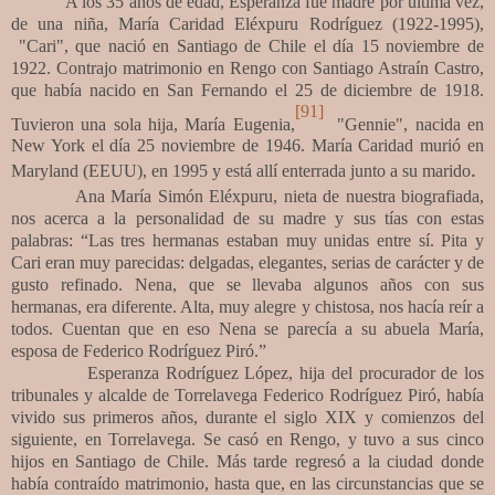
A los 35 años de edad, Esperanza fue madre por última vez,
de una niña, María Caridad Eléxpuru Rodríguez (1922-1995),
"Cari", que nació en Santiago de Chile el día 15 noviembre de
1922. Contrajo matrimonio en Rengo con Santiago Astraín Castro,
que había nacido en San Fernando el 25 de diciembre de 1918.
[91]
Tuvieron una sola hija, María Eugenia,
"Gennie", nacida en
New York el día 25 noviembre de 1946. María Caridad
murió en
.
Maryland (EEUU), en 1995 y está allí enterrada junto a su marido
Ana María Simón Eléxpuru, nieta de nuestra biografiada,
nos acerca a la personalidad de su madre y sus tías con estas
palabras:
“Las tres hermanas estaban muy unidas entre sí. Pita y
Cari eran muy parecidas: delgadas, elegantes, serias de carácter y de
gusto refinado. Nena, que se llevaba algunos años con sus
hermanas, era diferente. Alta, muy alegre y chistosa, nos hacía reír a
todos. Cuentan que en eso Nena se parecía a su abuela María,
esposa de Federico Rodríguez Piró.”
Esperanza Rodríguez López, hija del procurador de los
tribunales y alcalde de Torrelavega Federico Rodríguez Piró, había
vivido sus primeros años, durante el siglo XIX y comienzos del
siguiente, en Torrelavega. Se casó en Rengo, y tuvo a sus cinco
hijos en Santiago de Chile. Más tarde regresó a la ciudad donde
había contraído matrimonio, hasta que, en las circunstancias que se