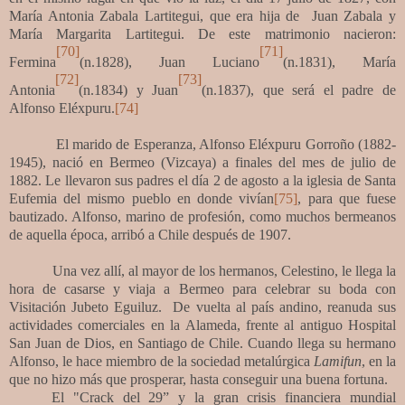
María Antonia Zabala Lartitegui, que era hija de Juan Zabala y
María Margarita Lartitegui. De este matrimonio nacieron:
[70]
[71]
Fermina
(n.1828), Juan Luciano
(n.1831), María
[72]
[73]
Antonia
(n.1834) y Juan
(n.1837), que será el padre de
Alfonso Eléxpuru.
[74]
El marido de Esperanza, Alfonso Eléxpuru Gorroño (1882-
1945), nació en Bermeo (Vizcaya) a finales del mes de julio de
1882.
Le llevaron sus padres el día 2 de agosto a la iglesia de Santa
Eufemia del mismo pueblo en donde vivían
[75]
, para que fuese
bautizado.
Alfonso, marino de profesión, como muchos bermeanos
de aquella época, arribó a Chile después de 1907.
Una vez allí, al mayor de los hermanos, Celestino, le llega la
hora de casarse y viaja a Bermeo para celebrar su boda con
Visitación Jubeto Eguiluz. De vuelta al país andino, reanuda sus
actividades comerciales en la Alameda, frente al antiguo Hospital
San Juan de Dios, en Santiago de Chile. Cuando llega su hermano
Alfonso, le hace miembro de la sociedad metalúrgica
Lamifun
, en la
que no hizo más que prosperar, hasta conseguir una buena fortuna.
El "Crack del 29” y la gran crisis financiera mundial