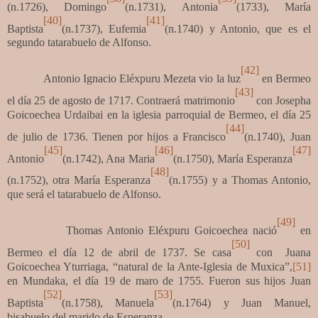
(n.1726), Domingo
(n.1731), Antonia
(1733), María
[40]
[41]
Baptista
(n.1737), Eufemia
(n.1740) y Antonio, que es el
segundo tatarabuelo de Alfonso.
[42]
Antonio Ignacio Eléxpuru Mezeta vio la luz
en Bermeo
[43]
el día 25 de agosto de 1717. Contraerá matrimonio
con Josepha
Goicoechea Urdaibai en la iglesia parroquial de Bermeo, el día 25
[44]
de julio de 1736. Tienen por hijos a Francisco
(n.1740), Juan
[45]
[46]
[47]
Antonio
(n.1742), Ana Maria
(n.1750), María Esperanza
[48]
(n.1752), otra María Esperanza
(n.1755) y a Thomas Antonio,
que será el tatarabuelo de Alfonso.
[49]
Thomas Antonio Eléxpuru Goicoechea nació
en
[50]
Bermeo el día 12 de abril de 1737. Se casa
con Juana
Goicoechea Yturriaga, “natural de la Ante-Iglesia de Muxica”,
[51]
en Mundaka, el día 19 de maro de 1755. Fueron sus hijos Juan
[52]
[53]
Baptista
(n.1758), Manuela
(n.1764) y Juan Manuel,
bisabuelo del marido de Esperanza.