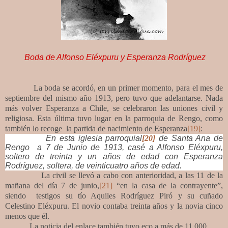
Boda de Alfonso Eléxpuru y Esperanza Rodríguez
La boda se acordó, en un primer momento, para el mes de
septiembre del mismo año 1913, pero tuvo que adelantarse. Nada
más volver Esperanza a Chile, se celebraron las uniones civil y
religiosa. Esta última tuvo lugar en la parroquia de Rengo, como
también lo recoge la partida de nacimiento de Esperanza
[19]
:
En esta iglesia parroquial
[20]
de Santa Ana de
Rengo a 7 de Junio de 1913, casé a Alfonso Eléxpuru,
soltero de treinta y un años de edad con Esperanza
Rodríguez, soltera, de veinticuatro años de edad.
La civil se llevó a cabo con anterioridad, a las 11 de la
mañana del día 7 de junio,
[21]
“en la casa de la contrayente”,
siendo testigos su tío Aquiles Rodríguez Piró y su cuñado
Celestino Eléxpuru. El novio contaba treinta años y la novia cinco
menos que él.
La noticia del enlace también tuvo eco a más de 11.000