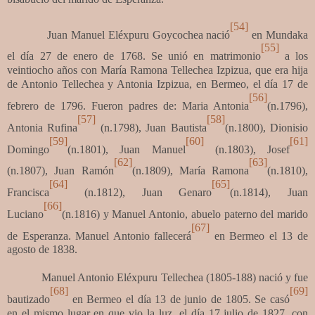
[54]
Juan Manuel Eléxpuru Goycochea nació
en Mundaka
[55]
el día 27 de enero de 1768. Se unió en matrimonio
a los
veintiocho años con María Ramona Tellechea Izpizua, que era hija
de Antonio Tellechea y Antonia Izpizua, en Bermeo, el día 17 de
[56]
febrero de 1796. Fueron padres de: Maria Antonia
(n.1796),
[57]
[58]
Antonia Rufina
(n.1798), Juan Bautista
(n.1800), Dionisio
[59]
[60]
[61]
Domingo
(n.1801), Juan Manuel
(n.1803), Josef
[62]
[63]
(n.1807), Juan Ramón
(n.1809), María Ramona
(n.1810),
[64]
[65]
Francisca
(n.1812), Juan Genaro
(n.1814), Juan
[66]
Luciano
(n.1816) y Manuel Antonio, abuelo paterno del marido
[67]
de Esperanza. Manuel Antonio fallecerá
en Bermeo el 13 de
agosto de 1838.
Manuel Antonio Eléxpuru Tellechea (1805-188) nació y fue
[68]
[69]
bautizado
en Bermeo el día 13 de junio de 1805. Se casó
en el mismo lugar en que vio la luz, el día 17 julio de 1827, con