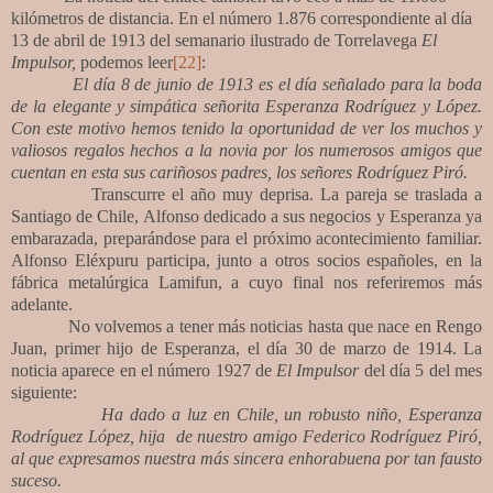
kilómetros de distancia. En el número 1.876 correspondiente al día
13 de abril de 1913 del semanario ilustrado de Torrelavega
El
Impulsor,
podemos leer
[22]
:
El día 8 de junio de 1913 es el día señalado para la boda
de la elegante y simpática señorita Esperanza Rodríguez y López.
Con este motivo hemos tenido la oportunidad de ver los muchos y
valiosos regalos hechos a la novia por los numerosos amigos que
cuentan en esta sus cariñosos padres, los señores Rodríguez Piró.
Transcurre el año muy deprisa. La pareja se traslada a
Santiago de Chile, Alfonso dedicado a sus negocios
y Esperanza ya
embarazada, preparándose para el próximo acontecimiento familiar.
Alfonso Eléxpuru participa, junto a otros socios españoles, en la
fábrica metalúrgica Lamifun, a cuyo final nos referiremos más
adelante.
No volvemos a tener más noticias hasta que nace en Rengo
Juan, primer hijo de Esperanza, el día 30 de marzo de 1914.
La
noticia aparece en el número 1927 de
El Impulsor
del día 5 del mes
siguiente:
Ha dado a luz en Chile, un robusto niño, Esperanza
Rodríguez López, hija de nuestro amigo Federico Rodríguez Piró,
al que expresamos nuestra más sincera enhorabuena por tan fausto
suceso.