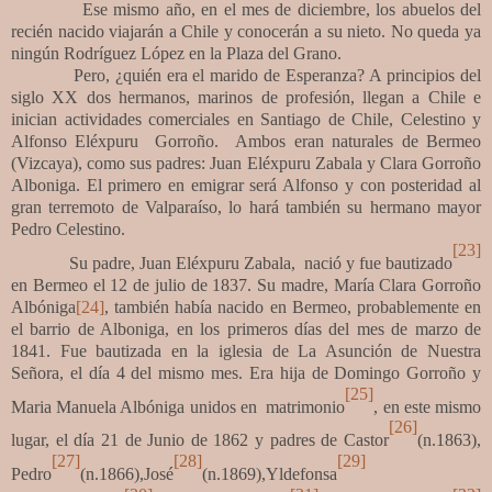
Ese mismo año, en el mes de diciembre, los abuelos del
recién nacido viajarán a Chile y conocerán a su nieto. No queda ya
ningún Rodríguez López en la Plaza del Grano.
Pero, ¿quién era el marido de Esperanza?
A principios del
siglo XX dos hermanos, marinos de profesión, llegan a Chile e
inician actividades comerciales en Santiago de Chile, Celestino y
Alfonso Eléxpuru Gorroño. Ambos eran naturales de Bermeo
(Vizcaya), como sus padres: Juan Eléxpuru Zabala y Clara Gorroño
Alboniga. El primero en emigrar será Alfonso y con posteridad al
gran terremoto de Valparaíso, lo hará también su hermano mayor
Pedro Celestino.
[23]
Su padre,
Juan Eléxpuru Zabala, nació y fue bautizado
en Bermeo el 12 de julio de 1837. Su madre, María
Clara Gorroño
Albóniga
[24]
, también había nacido en Bermeo, probablemente en
el barrio de Alboniga, en los primeros días del mes de marzo de
1841. Fue bautizada en la iglesia de La Asunción de Nuestra
Señora, el día 4 del mismo mes.
Era hija de Domingo Gorroño y
[25]
Maria Manuela Albóniga unidos en matrimonio
, en este mismo
[26]
lugar, el día 21 de Junio de 1862 y padres de Castor
(n.1863),
[27]
[28]
[29]
Pedro
(n.1866),José
(n.1869),Yldefonsa