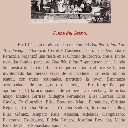
Plaza del Grano.
En 1911,
con motivo de la creación del
Batallón Infantil de
Torrelavega,
Florencio Ceruti y Castañeda, barón de Peramola y
Peracolls, organizó una fiesta en el Círculo de Recreo, con el fin de
recaudar fondos para este
Batallón Infantil
-
precursor de la banda
de música de la ciudad
-
, en el que con tanto ahínco se habían
involucrado las fuerzas vivas de la localidad. En esta
función
teatral, con trajes regionales, participó la joven Esperanza
acompañada de su grupo de amigas. En fotografía que
aportamos
[16]
la acompañan, de izquierda a derecha y de arriba
abajo, Matilde Terrisse, Milagros Fernández, Elisa Herrera, Elisa
Cayón, Fe González, Elisa Bretones, María Fernández, Cristina
Regaliza, Concha Mesones, Concha Sañudo, Josefina Ceballos,
Pilar Gómez, Amparo Ruiz
Abascal, Adelaida Campuzano,
Esperanza Rodríguez, Fidela Gómez, Josefina Revuelta, María
Ruiz de Villa y Sebastiana Sánchez.