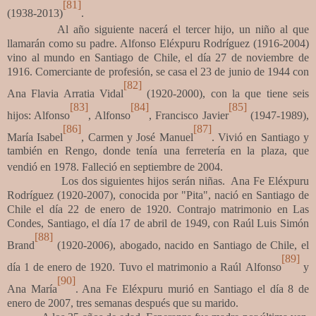
[81]
(1938-2013)
.
Al año siguiente nacerá el tercer hijo, un niño al que
llamarán como su padre.
Alfonso Eléxpuru Rodríguez (1916-2004)
vino al mundo en Santiago de Chile, el día 27 de noviembre de
1916. Comerciante de profesión, se casa el 23 de junio de 1944 con
[82]
Ana Flavia Arratia Vidal
(1920-2000), con la que tiene seis
[83]
[84]
[85]
hijos: Alfonso
, Alfonso
, Francisco Javier
(1947-1989),
[86]
[87]
María Isabel
, Carmen y José Manuel
. Vivió en Santiago y
también en Rengo, donde tenía una ferretería en la plaza, que
vendió en 1978. Falleció en septiembre de 2004.
Lo
s dos siguientes hijos serán niñas.
Ana Fe Eléxpuru
Rodríguez (1920-2007), conocida por "Pita", nació en Santiago de
Chile el día 22 de enero de 1920. Contrajo matrimonio en Las
Condes, Santiago, el día 17 de abril de 1949, con Raúl Luis Simón
[88]
Brand
(1920-2006), abogado, nacido en Santiago de Chile, el
[89]
día 1 de enero de 1920. Tuvo el matrimonio a Raúl
Alfonso
y
[90]
Ana María
. Ana Fe Eléxpuru murió en Santiago el día 8 de
enero de 2007, tres semanas después que su marido.