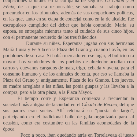
ocupaciones laborales en la compañía de seguros
La Unión y el
Fénix,
de la que era responsable, se sumaba su trabajo como
procurador en los tribunales, además de sus ocupaciones políticas,
en las que, tanto en su etapa de concejal como en la de alcalde, fue
escrupuloso cumplidor del deber que había contraído. María, su
esposa, se entregaba mientras tanto al cuidado de sus cinco hijos,
con el permanente recuerdo de los tres fallecidos.
Durante su niñez, Esperanza jugaba con sus hermanas
María Luisa y Fe Sila en la Plaza del Grano y, cuando llovía, en los
portalones de su casa. Si había mercado en ese lugar, el bullicio era
mayor. Los vendedores de los pueblos de alrededor acudían con
carros y cuévanos cargados de maíz, trigo, cebada y avena, para el
consumo humano y de los animales de renta, por eso se llamaba la
Plaza del Grano y, antiguamente, Plaza de los Granos. Los jueves,
su madre arreglaba a las niñas, las ponía guapas y las llevaba a la
compra, pero a la otra plaza, a la Plaza Mayor.
El tiempo corre y Esperanza comienza a frecuentar la
sociedad más antigua de la ciudad en el
Círculo de Recreo,
del que
sus padres eran socios. Allí celebrará su "puesta de largo”,
participando en el tradicional baile de gala organizado para tal
ocasión, como era costumbre en las familias acomodadas de la
época.
Poco a poco, iban quedando atrás en Torrelavega el juego