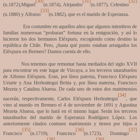
[30]
[31]
[32]
(n.1872),Miguel
(n.1874), Alejandro
(n.1877), Celestino
[33]
(n.1880) y Alfonso
(n.1882), que es el marido de Esperanza.
Era costumbre en aquellos años que algunos miembros de
familias numerosas “probaran” fortuna en la emigración, y así lo
hicieron los dos hermanos Eléxpuru, escogiendo como destino la
república de Chile.
Pero, ¿
hasta qué punto estaban arraigados los
Eléxpuru en Bermeo? Damos cuenta de ello.
Nos tenemos que remontar hasta mediados del siglo XVII
para encontrar en este lugar de Vizcaya, a los terceros tatarabuelos
de Alfonso Eléxpuru. Eran, por línea paterna, Francisco Eléxpuru
Uriarte y Ana Herleattegui Beitia y, por línea materna, Francisco
Mezeta y Catalina Abaroa. De cada uno de estos dos matrimonios
[34]
nacerán, respectivamente, Carlos Eléxpuru Herleattegui
, que
vino al mundo en Bermeo el 4 de noviembre de 1691 y Agustina
Mezeta Abaroa, que lo hará en el mismo lugar. Serán los terceros
tatarabuelos del marido de Esperanza Rodríguez López. Los
anteriormente citados contraen matrimonio y tienen por hijos a
[35]
[36]
[37]
Francisco
(n.1719), Francisco
(n.1723), Domingo
[38]
[39]