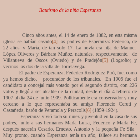
Bautismo de la niña Esperanza
Cinco años antes, el
14 de enero de 1882, en esta misma
iglesia se habían casado
[4]
los padres de Esperanza: Federico, de
22 años, y María, de tan solo 17. La novia era hija de Manuel
López Oliveros y Bárbara Muñoz, naturales, respectivamente, de
Villanueva de Oscos (Oviedo) y de Pradejón
[5]
(Logroño) y
vecinos los dos de la villa de Torrelavega.
El
padre de Esperanza,
Federico Rodriguez Piró, fue, como
ya hemos dicho, procurador de los tribunales. En 1905 fue el
candidato a concejal más votado por el segundo distrito, con 226
votos y llegó a ser alcalde de la ciudad, desde el día 4 febrero de
1907 al día 24 de junio 1909. Políticamente era conservador y muy
cercano a lo que representaba su amigo Florencio Ceruti y
Castañeda, barón de Peramola y Peracolls
[6]
(1859-1924).
Esperanza vivió toda su niñez y juventud en la casa de sus
padres, junto a sus hermanos María Luisa, Federico y María Fe,
después nacerán Cesario, Ernesto, Antonio y la pequeña Fe Sila.
Muy pronto, cuando Esperanza tenía un año, fallece su hermana