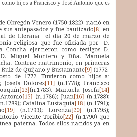
 como hijos a Francisco y José Antonio que es
de Obregón Venero (1750-1822) nació en
e sus antepasados y fue bautizado
[8]
en
uial de Llerana el día 20 de marzo de
onia religiosa que fue oficiada por D.
a Concha ejercieron como testigos D.
 D. Miguel Montero y Dña. Manuela
ncha. Contrae matrimonio, en primeras
a Ruiz de Quijano y Bustamante
[9]
(1772-
osto de 1772. Tuvieron como hijos a:
; Josefa Dolores
[11]
(n.1778); Francisco
Joaquín
[13]
(n.1783); Manuela Josefa
[14]
 Antonio
[15]
(n.1786); Juan
[16]
(n.1788);
n.1789); Catalina Eustaquia
[18]
(n.1791);
io
[19]
(n.1793); Lorenza
[20]
(n.1795);
tonio Vicente Toribio
[22]
(n.1790) que
 línea paterna. Todos ellos nacidos ya en