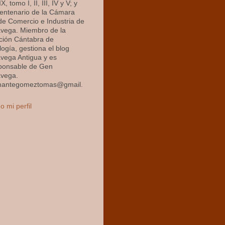
X, tomo I, II, III, IV y V; y
centenario de la Cámara
 de Comercio e Industria de
avega. Miembro de la
ción Cántabra de
ogía, gestiona el blog
avega Antigua y es
ponsable de Gen
avega.
mantegomeztomas@gmail.
o mi perfil