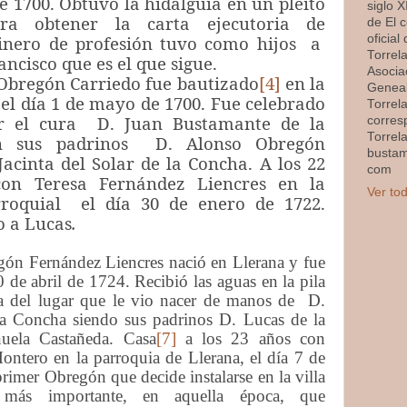
de 1700. Obtuvo la hidalguía en un pleito
siglo XI
ra obtener la carta ejecutoria de
de El 
minero de profesión tuvo como hijos a
oficial
Torrel
ncisco que es el que sigue.
Asocia
 Obregón Carriedo fue bautizado
[4]
en la
Geneal
 el día 1 de mayo de 1700. Fue celebrado
Torrel
r el cura D. Juan Bustamante de la
corres
Torrel
n sus padrinos D. Alonso Obregón
busta
acinta del Solar de la Concha. A los 22
com
on Teresa Fernández Liencres en la
Ver tod
rroquial el día 30 de enero de 1722.
o a Lucas
.
ón Fernández Liencres nació en Llerana y fue
 de abril de 1724. Recibió las aguas en la pila
sia del lugar que le vio nacer de manos de D.
a Concha siendo sus padrinos D. Lucas de la
ela Castañeda. Casa
[7]
a los 23 años con
ntero en la parroquia de Llerana, el día 7 de
rimer Obregón que decide instalarse en la villa
más importante, en aquella época, que