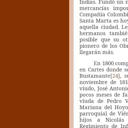
Indias. Fundó un n
mercancías impor
Compañía Colombia
Santa Marta es hoy
aquella ciudad. 
hermanos tambié
posible que su o
pionero de los O
llegarán más.
En 1800 compran 
en Cartes donde se
Bustamante
[24]
, 
noviembre de 181
viudo, José Antoni
pocos meses de fa
viuda de Pedro V
Mariana del Hoyo,
parroquial de Vié
hijos a Nicolás 
Regimiento de Inf