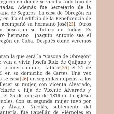
egocio en donde se vendía todo tipo de
tadas. Además fue Secretario de la
na de Seguros. La casa de Obregón en
 en día el edificio de la Beneficencia de
Le acompañó su hermano José
[23]
. Otros
n buscaron su futuro en Indias. Es
tro hermano Joaquín Antonio sea el
bregón en Cuba. Después como veremos
la que será la “Casona de Obregón”
 van a vivir. Josefa Ruiz de Quijano y
su primera mujer, fallece
[25]
el 21 de
5 en su domicilio de Cartes. Una vez
o se casa
[26]
en segundas nupcias, a los
llecer su mujer, con Vicenta Alvarado,
elarde e hija de Vicente Alvarado y
 el 25 de marzo de 1816 en la iglesia
rnoles. Con su segunda mujer tuvo por
y Álvaro. Nicolás, subteniente del
antería, fue Capellán de Viérnoles en