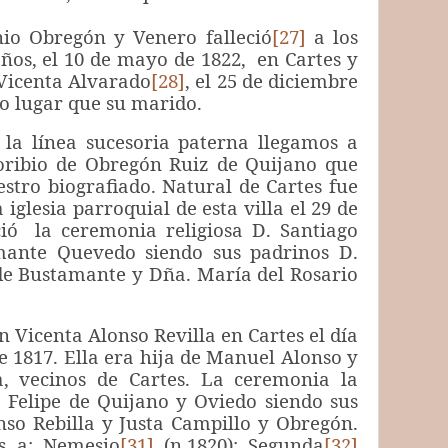
bregón y Venero falleció
[27]
a los
ños, el 10 de mayo de 1822, en Cartes y
Vicenta Alvarado
[28]
, el 25 de diciembre
o lugar que su marido.
 la línea sucesoria paterna llegamos a
oribio de Obregón Ruiz de Quijano que
estro biografiado. Natural de Cartes fue
 iglesia parroquial de esta villa el 29 de
ció la ceremonia religiosa D. Santiago
ante Quevedo siendo sus padrinos D.
de Bustamante y Dña. María del Rosario
 Vicenta Alonso Revilla en Cartes el día
e 1817. Ella era hija de Manuel Alonso y
, vecinos de Cartes. La ceremonia la
 Felipe de Quijano y Oviedo siendo sus
so Rebilla y Justa Campillo y Obregón.
s a: Nemesio
[31]
(n.1820); Segunda
[32]