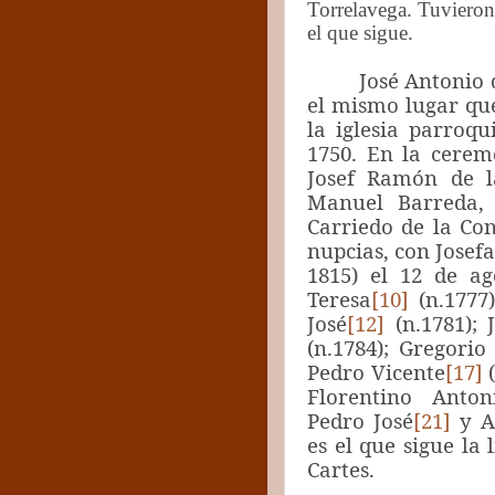
Torrelavega. Tuvieron
el que sigue.
José Antonio 
el mismo lugar qu
la iglesia parroq
1750. En la cerem
Josef Ramón de l
Manuel Barreda,
Carriedo de la Co
nupcias, con
Josef
1815) el 12 de ag
Teresa
[10]
(n.1777)
José
[12]
(n.1781); 
(n.1784); Gregorio
Pedro Vicente
[17]
(
Florentino Anton
Pedro José
[21]
y An
es el que sigue la
Cartes.