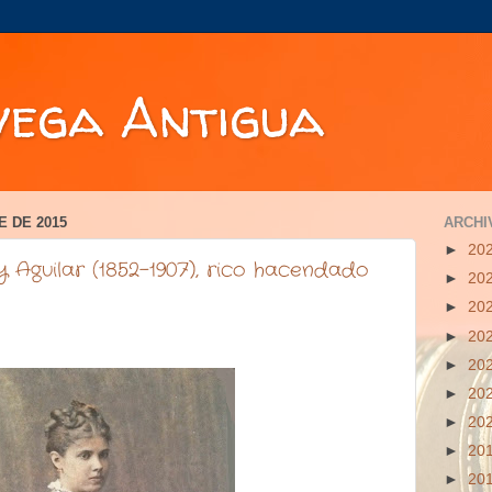
vega Antigua
E DE 2015
ARCHI
►
20
 Aguilar (1852-1907), rico hacendado
►
20
►
20
►
20
►
20
►
20
►
20
►
20
►
20