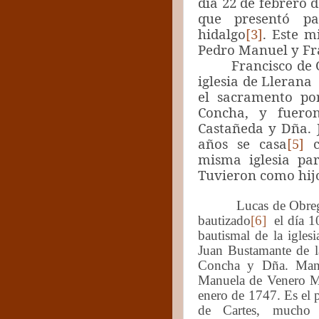
día 22 de febrero 
que presentó pa
hidalgo
[3]
. Este 
Pedro Manuel y Fra
Francisco de
iglesia de Llerana
el sacramento po
Concha, y fuero
Castañeda y Dña. J
años se casa
[5]
c
misma iglesia pa
Tuvieron como hij
Lucas de Obreg
bautizado
[6]
el día 10
bautismal de la igle
Juan Bustamante de l
Concha y Dña. Manu
Manuela de Venero Mo
enero de 1747. Es el p
de Cartes, mucho 