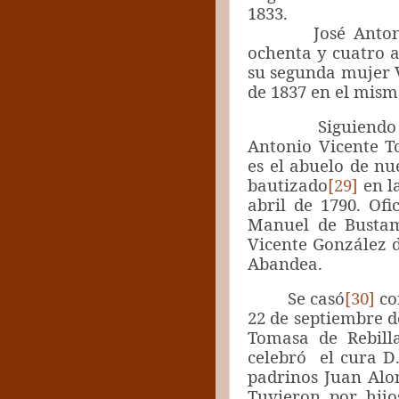
1833.
José Antonio O
ochenta y cuatro a
su segunda mujer 
de 1837 en el mism
Siguiendo
Antonio Vicente T
es el abuelo de nu
bautizado
[29]
en la
abril de 1790. Ofi
Manuel de Bustam
Vicente González 
Abandea.
Se casó
[30]
con
22 de septiembre d
Tomasa de Rebilla
celebró el cura D.
padrinos Juan Alon
Tuvieron por hijo