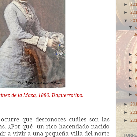
►
20
►
20
▼
20
▼
J
►
►
►
►
►
ínez de la Maza, 1880. Daguerrotipo.
►
►
20
►
20
 ocurre que desconoces cuáles son las
►
20
sas. ¿Por qué un rico hacendado nacido
ir a vivir a una pequeña villa del norte
TORRE