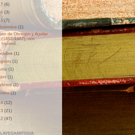
17
(6)
16
(3)
15
(7)
diciembre
(1)
uan de Obregón y Aguilar
(1852-1907), rico
hacend...
octubre
(1)
agosto
(1)
junio
(1)
abril
(1)
febrero
(1)
enero
(1)
14
(12)
13
(21)
12
(47)
LAVEGAANTIGUA