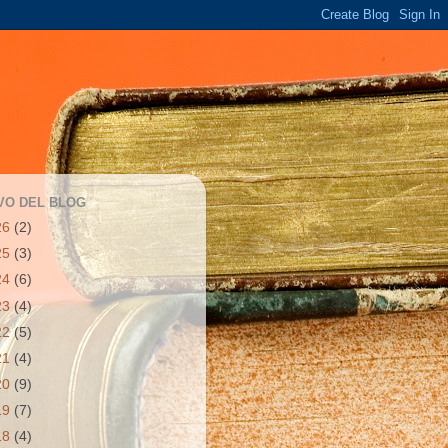
VO DEL BLOG
26
(2)
25
(3)
24
(6)
23
(4)
22
(5)
21
(4)
20
(9)
19
(7)
18
(4)