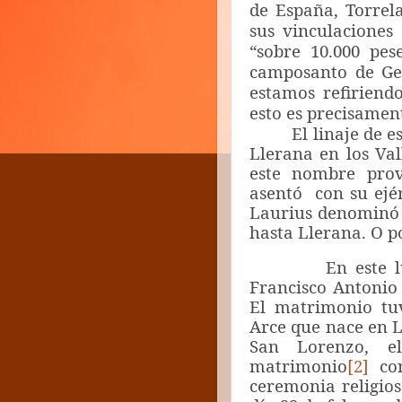
de España, Torrela
sus vinculaciones
“sobre 10.000 pes
camposanto de Gel
estamos refiriend
esto es precisamen
El linaje de este 
Llerana en los Val
este nombre pro
asentó con su ejér
Laurius denominó 
hasta Llerana. O p
En este lugar 
Francisco Antonio
El matrimonio tu
Arce que nace en L
San Lorenzo, e
matrimonio
[2]
con
ceremonia religios