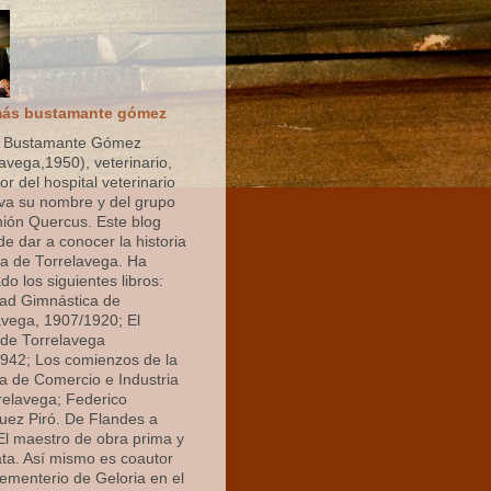
ás bustamante gómez
 Bustamante Gómez
avega,1950), veterinario,
r del hospital veterinario
eva su nombre y del grupo
nión Quercus. Este blog
de dar a conocer la historia
 de Torrelavega. Ha
do los siguientes libros:
ad Gimnástica de
avega, 1907/1920; El
de Torrelavega
942; Los comienzos de la
 de Comercio e Industria
relavega; Federico
uez Piró. De Flandes a
 El maestro de obra prima y
ata. Así mismo es coautor
cementerio de Geloria en el