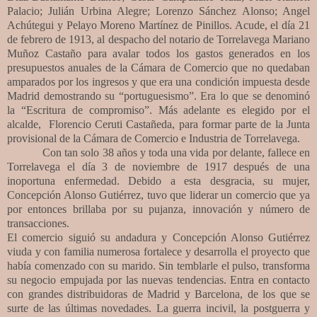
Palacio; Julián Urbina Alegre; Lorenzo Sánchez Alonso; Angel
Achútegui y Pelayo Moreno Martínez de Pinillos. Acude, el día 21
de febrero de 1913, al despacho del notario de Torrelavega Mariano
Muñoz Castaño para avalar todos los gastos generados en los
presupuestos anuales de la Cámara de Comercio que no quedaban
amparados por los ingresos y que era una condición impuesta desde
Madrid demostrando su “portuguesismo”. Era lo que se denominó
la “Escritura de compromiso”. Más adelante es elegido por el
alcalde, Florencio Ceruti Castañeda, para formar parte de la Junta
provisional de la Cámara de Comercio e Industria de Torrelavega.
Con tan solo 38 años y toda una vida por delante, fallece en
Torrelavega el día 3 de noviembre de 1917 después de una
inoportuna enfermedad. Debido a esta desgracia, su mujer,
Concepción Alonso Gutiérrez, tuvo que liderar un comercio que ya
por entonces brillaba por su pujanza, innovación y número de
transacciones.
El comercio siguió su andadura y Concepción Alonso Gutiérrez
viuda y con familia numerosa fortalece y desarrolla el proyecto que
había comenzado con su marido. Sin temblarle el pulso, transforma
su negocio empujada por las nuevas tendencias. Entra en contacto
con grandes distribuidoras de Madrid y Barcelona, de los que se
surte de las últimas novedades. La guerra incivil, la postguerra y