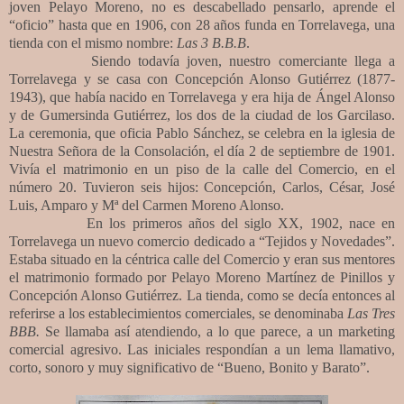
joven Pelayo Moreno, no es descabellado pensarlo, aprende el
“oficio” hasta que en 1906, con 28 años funda en Torrelavega, una
tienda con el mismo nombre:
Las 3 B.B.B
.
Siendo todavía joven, nuestro comerciante llega a
Torrelavega y se casa con Concepción Alonso Gutiérrez (1877-
1943), que había nacido en Torrelavega y era hija de Ángel Alonso
y de Gumersinda Gutiérrez, los dos de la ciudad de los Garcilaso.
La ceremonia, que oficia Pablo Sánchez, se celebra en la iglesia de
Nuestra Señora de la Consolación, el día 2 de septiembre de 1901.
Vivía el matrimonio en un piso de la calle del Comercio, en el
número 20. Tuvieron seis hijos: Concepción, Carlos, César, José
Luis, Amparo y Mª del Carmen Moreno Alonso.
En los primeros años del siglo XX, 1902, nace en
Torrelavega un nuevo comercio dedicado a “Tejidos y Novedades”.
Estaba situado en la céntrica calle del Comercio y eran sus mentores
el matrimonio formado por Pelayo Moreno Martínez de Pinillos y
Concepción Alonso Gutiérrez. La tienda, como se decía entonces al
referirse a los establecimientos comerciales, se denominaba
Las Tres
BBB.
Se llamaba así atendiendo, a lo que parece, a un marketing
comercial agresivo. Las iniciales respondían a un lema llamativo,
corto, sonoro y muy significativo de “Bueno, Bonito y Barato”.