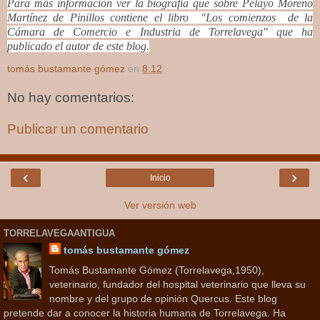
Para más información ver la biografía que sobre Pelayo Moreno
Martínez de Pinillos contiene el libro "Los comienzos de la
Cámara de Comercio e Industria de Torrelavega" que ha
publicado el autor de este blog.
tomás bustamante gómez
en
8:12
No hay comentarios:
Publicar un comentario
‹
›
Inicio
Ver versión web
TORRELAVEGAANTIGUA
tomás bustamante gómez
Tomás Bustamante Gómez (Torrelavega,1950),
veterinario, fundador del hospital veterinario que lleva su
nombre y del grupo de opinión Quercus. Este blog
pretende dar a conocer la historia humana de Torrelavega. Ha