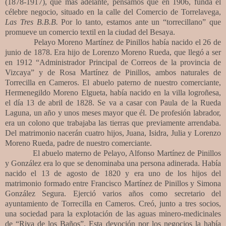
(1878-1917), que más adelante, pensamos que en 1906, funda el
célebre negocio, situado en la calle del Comercio de Torrelavega,
Las Tres B.B.B.
Por lo tanto, estamos ante un “torrecillano” que
promueve un comercio textil en la ciudad del Besaya.
Pelayo Moreno Martínez de Pinillos había nacido el 26 de
junio de 1878. Era hijo de Lorenzo Moreno Rueda, que llegó a ser
en 1912 “Administrador Principal de Correos de la provincia de
Vizcaya” y de Rosa Martínez de Pinillos, ambos naturales de
Torrecilla en Cameros. El abuelo paterno de nuestro comerciante,
Hermenegildo Moreno Elgueta, había nacido en la villa logroñesa,
el día 13 de abril de 1828. Se va a casar con Paula de la Rueda
Laguna, un año y unos meses mayor que él. De profesión labrador,
era un colono que trabajaba las tierras que previamente arrendaba.
Del matrimonio nacerán cuatro hijos, Juana, Isidra, Julia y Lorenzo
Moreno Rueda, padre de nuestro comerciante.
El abuelo materno de Pelayo, Alfonso Martínez de Pinillos
y González era lo que se denominaba una persona adinerada. Había
nacido el 13 de agosto de 1820 y era uno de los hijos del
matrimonio formado entre Francisco Martínez de Pinillos y Simona
González Segura. Ejerció varios años como secretario del
ayuntamiento de Torrecilla en Cameros. Creó, junto a tres socios,
una sociedad para la explotación de las aguas minero-medicinales
de “Riva de los Baños”. Esta devoción por los negocios la había