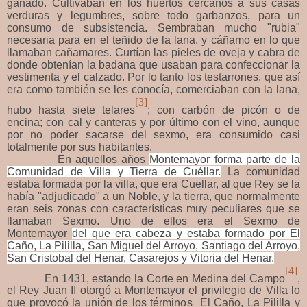
ganado. Cultivaban en los huertos cercanos a sus casas
verduras y legumbres, sobre todo garbanzos, para un
consumo de subsistencia. Sembraban mucho "rubia"
necesaria para en el teñido de la lana, y cáñamo en lo que
llamaban cañamares. Curtían las pieles de oveja y cabra de
donde obtenían la badana que usaban para confeccionar la
vestimenta y el calzado. Por lo tanto los testarrones, que así
era como también se les conocía, comerciaban con la lana,
[3]
hubo hasta siete telares
; con carbón de picón o de
encina; con cal y canteras y por último con el vino, aunque
por no poder sacarse del sexmo, era consumido casi
totalmente por sus habitantes.
En aquellos años
Montemayor forma parte de la
Comunidad de Villa y Tierra de Cuéllar.
La comunidad
estaba formada por la villa, que era Cuellar, al que Rey se la
había "adjudicado" a un Noble, y la tierra, que normalmente
eran seis zonas con características muy peculiares que se
llamaban Sexmo. Uno de ellos era el Sexmo de
Montemayor
del que era cabeza y estaba formado por El
Caño, La Pililla, San Miguel del Arroyo, Santiago del Arroyo,
San Cristobal del Henar, Casarejos y Vitoria del Henar.
[4]
En 1431, estando la Corte en Medina del Campo
,
el Rey Juan II otorgó a Montemayor el privilegio de Villa lo
que provocó la unión de los términos El Caño, La Pililla y