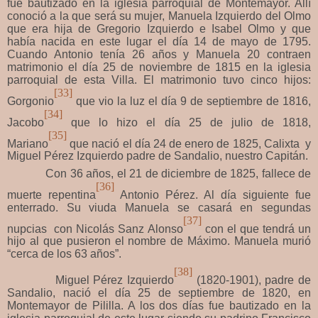
fue bautizado en la iglesia parroquial de Montemayor. Allí
conoció a la que será su mujer, Manuela Izquierdo del Olmo
que era hija de Gregorio Izquierdo e Isabel Olmo y que
había nacida en este lugar el día 14 de mayo de 1795.
Cuando Antonio tenía 26 años y Manuela 20 contraen
matrimonio el día 25 de noviembre de 1815 en la iglesia
parroquial de esta Villa. El matrimonio tuvo cinco hijos:
[33]
Gorgonio
que vio la luz el día 9 de septiembre de 1816,
[34]
Jacobo
que lo hizo el día 25 de julio de 1818,
[35]
Mariano
que nació el día 24 de enero de 1825, Calixta y
Miguel Pérez Izquierdo padre de Sandalio, nuestro Capitán.
Con 36 años, el 21 de diciembre de 1825, fallece de
[36]
muerte repentina
Antonio Pérez. Al día siguiente fue
enterrado. Su viuda Manuela se casará en segundas
[37]
nupcias con Nicolás Sanz Alonso
con el que tendrá un
hijo al que pusieron el nombre de Máximo. Manuela murió
“cerca de los 63 años”.
[38]
Miguel Pérez Izquierdo
(1820-1901), padre de
Sandalio, nació el día 25 de septiembre de 1820, en
Montemayor de Pililla. A los dos días fue bautizado en la