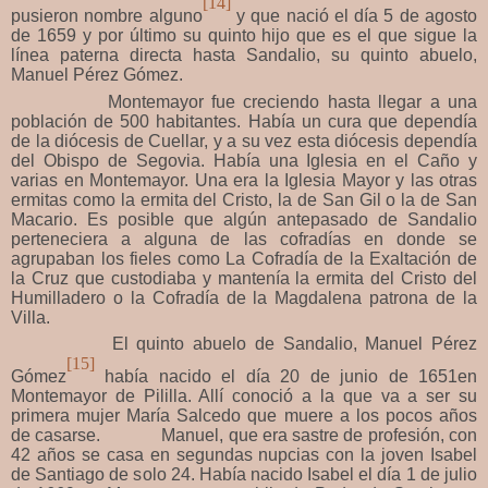
[14]
pusieron nombre alguno
y que nació el día 5 de agosto
de 1659 y por último su quinto hijo que es el que sigue la
línea paterna directa hasta Sandalio, su quinto abuelo,
Manuel Pérez Gómez.
Montemayor fue creciendo hasta llegar a una
población de 500 habitantes. Había un cura que dependía
de la diócesis de Cuellar, y a su vez esta diócesis dependía
del Obispo de Segovia. Había una Iglesia en el Caño y
varias en Montemayor. Una era la Iglesia Mayor y las otras
ermitas como la ermita del Cristo, la de San Gil o la de San
Macario. Es posible que algún antepasado de Sandalio
perteneciera a alguna de las cofradías en donde se
agrupaban los fieles como La Cofradía de la Exaltación de
la Cruz que custodiaba y mantenía la ermita del Cristo del
Humilladero o la Cofradía de la Magdalena patrona de la
Villa.
El quinto abuelo de Sandalio, Manuel Pérez
[15]
Gómez
había nacido el día 20 de junio de 1651en
Montemayor de Pililla. Allí conoció a la que va a ser su
primera mujer María Salcedo que muere a los pocos años
de casarse. Manuel, que era sastre de profesión, con
42 años se casa en segundas nupcias con la joven Isabel
de Santiago de solo 24. Había nacido Isabel el día 1 de julio