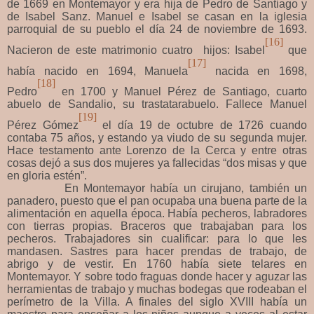
de 1669 en Montemayor y era hija de Pedro de Santiago y
de Isabel Sanz. Manuel e Isabel se casan en la iglesia
parroquial de su pueblo el día 24 de noviembre de 1693.
[16]
Nacieron de este matrimonio cuatro hijos: Isabel
que
[17]
había nacido en 1694, Manuela
nacida en 1698,
[18]
Pedro
en 1700 y Manuel Pérez de Santiago, cuarto
abuelo de Sandalio, su trastatarabuelo. Fallece Manuel
[19]
Pérez Gómez
el día 19 de octubre de 1726 cuando
contaba 75 años, y estando ya viudo de su segunda mujer.
Hace testamento ante Lorenzo de la Cerca y entre otras
cosas dejó a sus dos mujeres ya fallecidas “dos misas y que
en gloria estén”.
En Montemayor había un cirujano, también un
panadero, puesto que el pan ocupaba una buena parte de la
alimentación en aquella época. Había pecheros, labradores
con tierras propias. Braceros que trabajaban para los
pecheros. Trabajadores sin cualificar: para lo que les
mandasen. Sastres para hacer prendas de trabajo, de
abrigo y de vestir. En 1760 había siete telares en
Montemayor. Y sobre todo fraguas donde hacer y aguzar las
herramientas de trabajo y muchas bodegas que rodeaban el
perímetro de la Villa. A finales del siglo XVIII había un