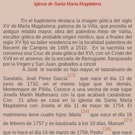
Iglesia de Santa María Magdalena
En el baptisterio destaca la imagen gótica del siglo
XV de María Magdalena, patrona de la Villa, que presidía el
antiguo retablo mayor, obra del palentino Alejo de Vahía,
escultor gótico de probable origen nórdico, que a finales del
siglo XV fijó su taller residencia en la localidad palentina de
Becerril de Campos de 1495 a 1510. En la sacristía se
conserva una Cruz de plata gótica del XVI, con un Cristo del
XVII en el anverso, de la escuela de Berruguete, flanqueado
por la Virgen y San Juan, grabados a cincel
A José le sucede su hijo mayor, el tatarabuelo de
[23]
Sandalio, José Pérez García
que nace el día 13 de
junio de 1732, en el mismo lugar que los demás,
Montemayor de Pililla. Conoce a una vecina de este lugar
Josefa Martín Mathesanz con la que acabará casándose.
Con 21 años se casa en la iglesia de Santa María
Magdalena con Josefa el día 11 de mayo de 1754. El
[24]
matrimonio tiene cuatro hijos: María
que nace el día 16
[25]
de febrero de 1757 y es bautizada a los 10 días, Manuel
[26]
que lo hace el día 14 de marzo de 1759, Pedro
que nace