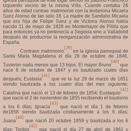
iglesia parroquial de este lugar siendo su padrino Francisco
Izquierdo vecino de la misma Villa. Cuando contaba 26
años de edad contrae matrimonio con la testarrona Micaela
Sanz Alonso de tan solo 18. La madre de Sandalio Micaela
que era hija de Felipe Sanz y de Victoria Alonso había
nacido 11 de mayo de 1828 en Montemayor de Pililla que
para entonces ya no pertenecía a Segovia sino a Valladolid
después de producirse la reorganización administrativa de
España.
[39]
Contraen matrimonio
en la iglesia parroquial de
Santa María Magdalena el día 26 de octubre de 1846.
[40]
Tuvieron nada menos que 13 hijos. El mayor Bruno
que
nace 6 de octubre de 1847 y es bautizado cuatro días
[41]
después; Eustasia
que ve la luz 29 de marzo de 1851
siendo bautizada a los cuatro días del mes siguiente;
[42]
Catalina que nació el 13 de febrero de 1854; Eustaquio
que nació el 2 de noviembre de 1855 recibiendo el bautismo
[43]
a los 6 días; Ignacia
que nació el día 1 de febrero
de1858 siendo bautizada cristianamente a los 6 días;
[44]
Juana
que nació 20 octubre 1859 y bautizada a los 6
[45]
días; Toribio
que nació el día 27 de abril de 1861 y