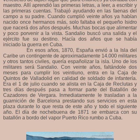
maestro. Allí aprendió las primeras letras, a leer, a escribir y
las primeras cuentas. Trabajó ayudando en las faenas del
campo a su padre. Cuando cumplió veinte años ya habían
nacido once hermanos más, solo faltaba el pequeño Isidro
que nacerá dos años después. Muchas bocas que alimentar
y poco porvenir a la vista. Sandalio buscó una salida y el
ejército fue su destino. Hacía dos años que se había
iniciado la guerra en Cuba.
En esos años, 1870, España envió a la Isla del
Caribe un contingente de aproximadamente 14.000 militares
y otros tantos civiles, quería españolizar la isla. Uno de los
militares será Sandalio. Con veinte años, faltándole dos
meses para cumplir los veintiuno, entra en la Caja de
Quintos de Valladolid en calidad de soldado de infantería.
Era el 1 de julio cuando se alista en la Caja de Reclutas y
tres días después pasa a formar parte del Batallón de
Cazadores de Vergara. Inmediatamente le trasladan a la
guarnición de Barcelona prestando sus servicios en esta
plaza durante lo que resta de este año y todo el siguiente
año. El día de nochebuena de 1871 se embarca con su
batallón a bordo del vapor Puerto Rico rumbo a Cuba.