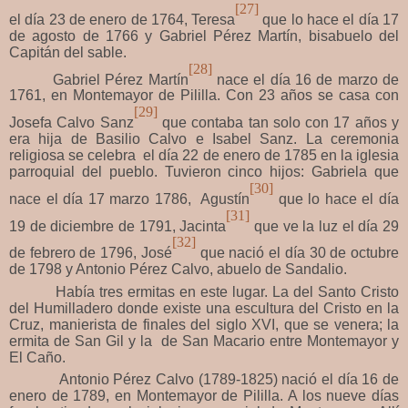
[27]
el día 23 de enero de 1764, Teresa
que lo hace el día 17
de agosto de 1766 y Gabriel Pérez Martín, bisabuelo del
Capitán del sable.
[28]
Gabriel Pérez Martín
nace el día 16 de marzo de
1761, en Montemayor de Pililla. Con 23 años se casa con
[29]
Josefa Calvo Sanz
que contaba tan solo con 17 años y
era hija de Basilio Calvo e Isabel Sanz. La ceremonia
religiosa se celebra el día 22 de enero de 1785 en la iglesia
parroquial del pueblo. Tuvieron cinco hijos: Gabriela que
[30]
nace el día 17 marzo 1786, Agustín
que lo hace el día
[31]
19 de diciembre de 1791, Jacinta
que ve la luz el día 29
[32]
de febrero de 1796, José
que nació el día 30 de octubre
de 1798 y Antonio Pérez Calvo, abuelo de Sandalio.
Había tres ermitas en este lugar. La del Santo Cristo
del Humilladero donde existe una escultura del Cristo en la
Cruz, manierista de finales del siglo XVI, que se venera; la
ermita de San Gil y la de San Macario entre Montemayor y
El Caño.
Antonio
Pérez Calvo (1789-1825) nació el día 16 de
enero de 1789, en Montemayor de Pililla. A los nueve días