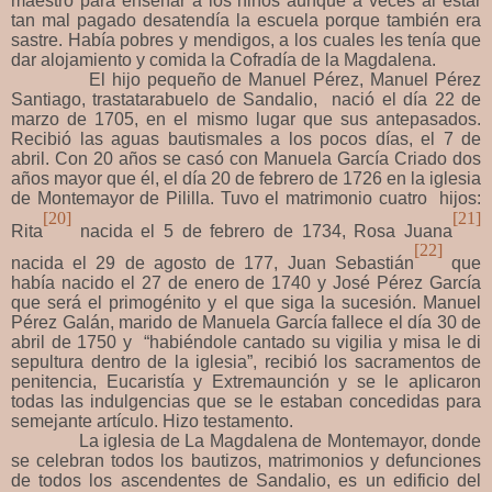
maestro para enseñar a los niños aunque a veces al estar
tan mal pagado desatendía la escuela porque también era
sastre. Había pobres y mendigos, a los cuales les tenía que
dar alojamiento y comida la Cofradía de la Magdalena.
El hijo pequeño de Manuel Pérez, Manuel Pérez
Santiago, trastatarabuelo de Sandalio, nació el día 22 de
marzo de 1705, en el mismo lugar que sus antepasados.
Recibió las aguas bautismales a los pocos días, el 7 de
abril. Con 20 años se casó con Manuela García Criado dos
años mayor que él, el día 20 de febrero de 1726 en la iglesia
de Montemayor de Pililla. Tuvo el matrimonio cuatro hijos:
[20]
[21]
Rita
nacida el 5 de febrero de 1734, Rosa Juana
[22]
nacida el 29 de agosto de 177, Juan Sebastián
que
había nacido el 27 de enero de 1740 y José Pérez García
que será el primogénito y el que siga la sucesión. Manuel
Pérez Galán, marido de Manuela García fallece el día 30 de
abril de 1750 y “habiéndole cantado su vigilia y misa le di
sepultura dentro de la iglesia”, recibió los sacramentos de
penitencia, Eucaristía y Extremaunción y se le aplicaron
todas las indulgencias que se le estaban concedidas para
semejante artículo. Hizo testamento.
La iglesia de La Magdalena de Montemayor, donde
se celebran todos los bautizos, matrimonios y defunciones
de todos los ascendentes de Sandalio, es un edificio del