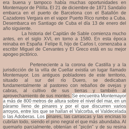
era buena y tampoco había muchas oportunidades en
Montemayor de Pililla. El 21 de diciembre de 1871 Sandalio
embarca en el puerto de Barcelona con el Batallón de
Cazadores Vergara en el vapor Puerto Rico rumbo a Cuba.
Desembarca en Santiago de Cuba el día 13 de enero del
año siguiente.
La historia del Capitán de Sable comienza mucho
antes, en el siglo XVI, en torno a 1580. En esta época
reinaba en España Felipe II, hijo de Carlos I, comenzaba a
escribir Miguel de Cervantes y El Greco está en su mejor
apogeo
pictórico.
Perteneciente a la corona de Castilla y a la
jurisdicción de la villa de Cuellar existía un lugar llamado
Montemayor.
Los antiguos pobladores de este territorio,
situado al sur del río Duero, se dedicaban
fundamentalmente al pastoreo con rebaños de ovejas y
cabras, al cultivo de sus tierras y también al
aprovechamiento de sus montes.
Se encuentra Montemayor
a más de
800 metros
de altura sobre el nivel del mar, en un
páramo lleno de pinares y por el que discurren varios
arroyos, entre los que se hallan el Valcorba
, el Valdecelada
o las Adoberas. Los
pinares, las carrascas y las encinas lo
cubrían todo, siendo el pino negral el que más abundaba. Al
quemarlo parcialmente, obtenían el "picón" y de su resina