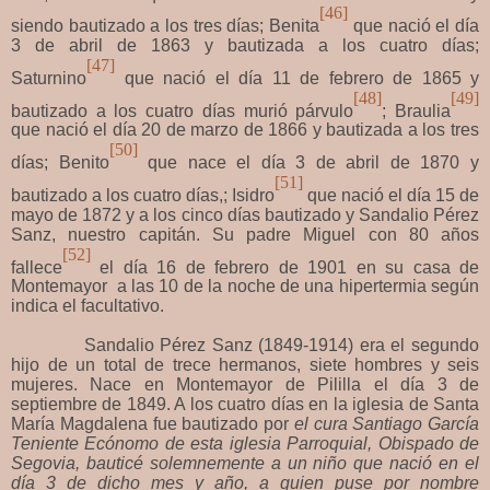
[46]
siendo bautizado a los tres días; Benita
que nació el día
3 de abril de 1863 y bautizada a los cuatro días;
[47]
Saturnino
que nació el día 11 de febrero de 1865 y
[48]
[49]
bautizado a los cuatro días murió párvulo
; Braulia
que nació el día 20 de marzo de 1866 y bautizada a los tres
[50]
días; Benito
que nace el día 3 de abril de 1870 y
[51]
bautizado a los cuatro días,; Isidro
que nació el día 15 de
mayo de 1872 y a los cinco días bautizado y Sandalio Pérez
Sanz, nuestro capitán. Su padre Miguel con 80 años
[52]
fallece
el día 16 de febrero de 1901 en su casa de
Montemayor a las 10 de la noche de una hipertermia según
indica el facultativo.
Sandalio Pérez Sanz (1849-1914) era el segundo
hijo de un total de trece hermanos, siete hombres y seis
mujeres. Nace en Montemayor de Pililla el día 3 de
septiembre de 1849. A los cuatro días en la iglesia de Santa
María Magdalena fue bautizado por
el cura Santiago García
Teniente Ecónomo de esta iglesia Parroquial, Obispado de
Segovia, bauticé solemnemente a un niño que nació en el
día 3 de dicho
mes y año, a quien puse por nombre