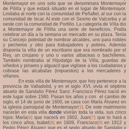
Montemayor en uno solo que se denominara Montemayor
de Pililla y que estará situado en el lugar de Montemayor.
Lindaba al norte con la comunidad de Peñafiel, al sur con la
comunidad de Iscar. Al este con el Sexmo de Valcorba y al
oeste con la comunidad de Portillo. La categoría de Villa dio
a Montemayor de Pililla una serie de beneficios. Podía
celebrar un día a la semana un mercado en su plaza. Tenía
su Concejo potestad de nombrar alcaldes, uno para nobles
y pecheros y otro para trabajadores y pobres. Además
disponía la villa de un escribano que era nombrado por el
Rey, un cirujano y uno o varios albaceas o bachilleres.
También nombraba al Hijodalgo de la Villa, guardas de
viñedos y pinares y alguacil que vigilase a los ciudadanos y
cobrase las alcabalas (impuestos) a los mercaderes y
villanos.
En esta villa de Montemayor, que hoy pertenece a la
provincia de Valladolid, y en el siglo XVI, vivía el séptimo
abuelo de Sandalio Pérez Sanz. Francisco Pérez nació en
este lugar sobre 1580. Pasan los años y con el cambio de
siglo, el 14 de junio de 1600, se casa con María Álvarez en
la iglesia parroquial de Montemayor
[5]
. De este matrimonio
nacerán en esta villa
donde
vivirán toda la vida, sus cinco
hijos: María
[6]
que nacerá en 1602, Juan
[7]
que lo hará a
los cinco años, Isabel
[8]
en 1609, Francisco
[9]
en 1912 y
Pedro Pérez Álvarez que es el sexto abuelo de Sandalio y