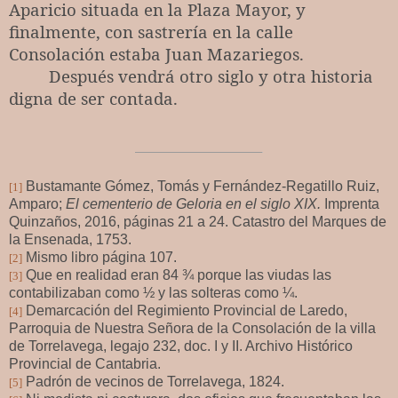
Aparicio situada en la Plaza Mayor, y
finalmente, con sastrería en la calle
Consolación estaba Juan Mazariegos.
Después vendrá otro siglo y otra historia
digna de ser contada.
Bustamante Gómez, Tomás y Fernández-Regatillo Ruiz,
[1]
Amparo;
El cementerio de Geloria en el siglo XIX.
Imprenta
Quinzaños, 2016, páginas 21 a 24. Catastro del Marques de
la Ensenada, 1753.
Mismo libro página 107.
[2]
Que en realidad eran 84 ¾ porque las viudas las
[3]
contabilizaban como ½ y las solteras como ¼.
Demarcación del Regimiento Provincial de Laredo,
[4]
Parroquia de Nuestra Señora de la Consolación de la villa
de Torrelavega, legajo 232, doc. I y II. Archivo Histórico
Provincial de Cantabria.
Padrón de vecinos de Torrelavega, 1824.
[5]