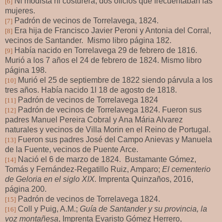
Ni modista ni costurera, dos oficios que frecuentaban las
[6]
mujeres.
Padrón de vecinos de Torrelavega, 1824.
[7]
Era hija de Francisco Javier Peroni y Antonia del Corral,
[8]
vecinos de Santander.
Mismo libro página 182.
Había nacido en Torrelavega 29 de febrero de 1816.
[9]
Murió a los 7 años el 24 de febrero de 1824. Mismo libro
página 198.
Murió el 25 de septiembre de 1822 siendo párvula a los
[10]
tres años. Había nacido 1l 18 de agosto de 1818.
Padrón de vecinos de Torrelavega 1824
[11]
Padrón de vecinos de Torrelavega 1824. Fueron sus
[12]
padres Manuel Pereira Cobral y Ana Mária Alvarez
naturales y vecinos de Villa Morin en el Reino de Portugal.
Fueron sus padres José del Campo Anievas y Manuela
[13]
de la Fuente, vecinos de Puente Arce.
Nació el 6 de marzo de 1824.
Bustamante Gómez,
[14]
Tomás y Fernández-Regatillo Ruiz, Amparo;
El cementerio
de Geloria en el siglo XIX.
Imprenta Quinzaños, 2016,
página 200.
Padrón de vecinos de Torrelavega 1824.
[15]
Coll y Puig, A.M.;
Guía de Santander y su provincia, la
[16]
voz montañesa
, Imprenta Evaristo Gómez Herrero,