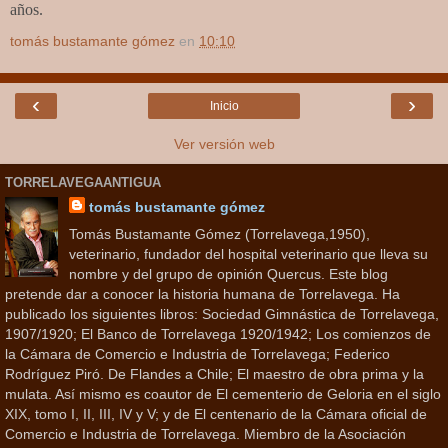
años.
tomás bustamante gómez
en
10:10
‹
›
Inicio
Ver versión web
TORRELAVEGAANTIGUA
tomás bustamante gómez
Tomás Bustamante Gómez (Torrelavega,1950),
veterinario, fundador del hospital veterinario que lleva su
nombre y del grupo de opinión Quercus. Este blog
pretende dar a conocer la historia humana de Torrelavega. Ha
publicado los siguientes libros: Sociedad Gimnástica de Torrelavega,
1907/1920; El Banco de Torrelavega 1920/1942; Los comienzos de
la Cámara de Comercio e Industria de Torrelavega; Federico
Rodríguez Piró. De Flandes a Chile; El maestro de obra prima y la
mulata. Así mismo es coautor de El cementerio de Geloria en el siglo
XIX, tomo I, II, III, IV y V; y de El centenario de la Cámara oficial de
Comercio e Industria de Torrelavega. Miembro de la Asociación