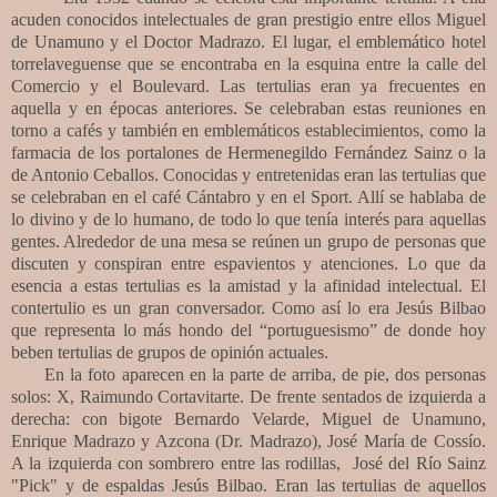
acuden conocidos intelectuales de gran prestigio entre ellos Miguel
de Unamuno y el Doctor Madrazo. El lugar, el emblemático hotel
torrelaveguense que se encontraba en la esquina entre la calle del
Comercio y el Boulevard. Las tertulias eran ya frecuentes en
aquella y en épocas anteriores. Se celebraban estas reuniones en
torno a cafés y también en emblemáticos establecimientos, como la
farmacia de los portalones de Hermenegildo Fernández Sainz o la
de Antonio Ceballos. Conocidas y entretenidas eran las tertulias que
se celebraban en el café Cántabro y en el Sport. Allí se hablaba de
lo divino y de lo humano, de todo lo que tenía interés para aquellas
gentes. Alrededor de una mesa se reúnen un grupo de personas que
discuten y conspiran entre espavientos y atenciones. Lo que da
esencia a estas tertulias es la amistad y la afinidad intelectual. El
contertulio es un gran conversador. Como así lo era Jesús Bilbao
que representa lo más hondo del “portuguesismo” de donde hoy
beben tertulias de grupos de opinión actuales.
En la foto aparecen en la parte de arriba, de pie, dos personas
solos: X, Raimundo Cortavitarte. De frente sentados de izquierda a
derecha: con bigote Bernardo Velarde, Miguel de Unamuno,
Enrique Madrazo y Azcona (Dr. Madrazo), José María de Cossío.
A la izquierda con sombrero entre las rodillas, José del Río Sainz
"Pick" y de espaldas Jesús Bilbao. Eran las tertulias de aquellos