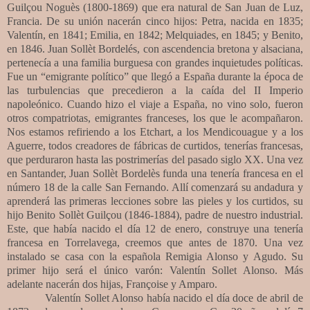
Guilçou Noguès (1800-1869) que era natural de San Juan de Luz,
Francia. De su unión nacerán cinco hijos: Petra, nacida en 1835;
Valentín, en 1841; Emilia, en 1842; Melquiades, en 1845; y Benito,
en 1846. Juan Sollèt Bordelés, con ascendencia bretona y alsaciana,
pertenecía a una familia burguesa con grandes inquietudes políticas.
Fue un “emigrante político” que llegó a España durante la época de
las turbulencias que precedieron a la caída del II Imperio
napoleónico. Cuando hizo el viaje a España, no vino solo, fueron
otros compatriotas, emigrantes franceses, los que le acompañaron.
Nos estamos refiriendo a los Etchart, a los Mendicouague y a los
Aguerre, todos creadores de fábricas de curtidos, tenerías francesas,
que perduraron hasta las postrimerías del pasado siglo XX. Una vez
en Santander, Juan Sollèt Bordelès funda una tenería francesa en el
número 18 de la calle San Fernando. Allí comenzará su andadura y
aprenderá las primeras lecciones sobre las pieles y los curtidos, su
hijo Benito Sollèt Guilçou (1846-1884), padre de nuestro industrial.
Este, que había nacido el día 12 de enero, construye una tenería
francesa en Torrelavega, creemos que antes de 1870. Una vez
instalado se casa con la española Remigia Alonso y Agudo. Su
primer hijo será el único varón: Valentín Sollet Alonso. Más
adelante nacerán dos hijas, Françoise y Amparo.
Valentín Sollet Alonso había nacido
el día doce de abril de