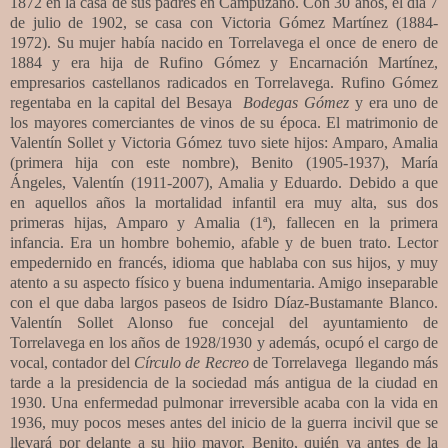
1872
en la casa de sus padres en Campuzano. Con 30 años, el día 7
de julio de 1902, se casa con Victoria Gómez Martínez (1884-
1972). Su mujer había nacido en Torrelavega el once de enero de
1884 y era hija de Rufino Gómez y Encarnación Martínez,
empresarios castellanos radicados en Torrelavega. Rufino Gómez
regentaba en la capital del Besaya
Bodegas Gómez
y era uno de
los mayores comerciantes de vinos de su época. El matrimonio de
Valentín Sollet y Victoria Gómez tuvo siete hijos: Amparo, Amalia
(primera hija con este nombre), Benito (1905-1937), María
Ángeles, Valentín (1911-2007), Amalia y Eduardo. Debido a que
en aquellos años la mortalidad infantil era muy alta, sus dos
primeras hijas, Amparo y Amalia (1ª), fallecen en la primera
infancia. Era un hombre bohemio, afable y de buen trato. Lector
empedernido en francés, idioma que hablaba con sus hijos, y muy
atento a su aspecto físico y buena indumentaria. Amigo inseparable
con el que daba largos paseos de Isidro Díaz-Bustamante Blanco.
Valentín Sollet Alonso fue concejal del ayuntamiento de
Torrelavega en los años de 1928/1930 y además, ocupó el cargo de
vocal, contador del
Círculo de Recreo
de Torrelavega llegando más
tarde a la presidencia de la sociedad más antigua de la ciudad en
1930. Una enfermedad pulmonar irreversible acaba con la vida en
1936, muy pocos meses antes del inicio de la guerra incivil que se
llevará por delante a su hijo mayor, Benito, quién ya antes de la