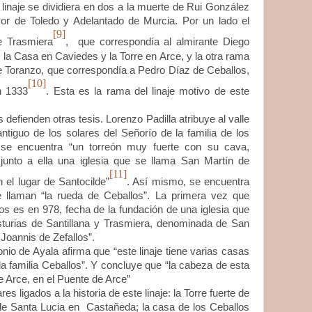
e se dividiera en dos a la muerte de Rui González
or de Toledo y Adelantado de Murcia. Por un lado el
[9]
e Trasmiera
, que correspondía al almirante Diego
 la Casa en Caviedes y la Torre en Arce, y la otra rama
 de Toranzo, que correspondía a Pedro Díaz de Ceballos,
[10]
n 1333
. Esta es la rama del linaje motivo de este
enden otras tesis. Lorenzo Padilla atribuye al valle
iguo de los solares del Señorío de la familia de los
 se encuentra “un torreón muy fuerte con su cava,
 junto a ella una iglesia que se llama San Martín de
[11]
n el lugar de Santocilde”
. Así mismo, se encuentra
e llaman “la rueda de Ceballos”. La primera vez que
los es en 978, fecha de la fundación de una iglesia que
sturias de Santillana y Trasmiera, denominada de San
Joannis de Zefallos”.
de Ayala afirma que “este linaje tiene varias casas
la familia Ceballos”. Y concluye que “la cabeza de esta
e Arce, en el Puente de Arce”
gados a la historia de este linaje: la Torre fuerte de
 de Santa Lucia en Castañeda; la casa de los Ceballos