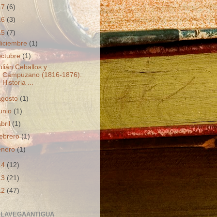
17
(6)
16
(3)
15
(7)
diciembre
(1)
octubre
(1)
ulián Ceballos y
Campuzano (1816-1876).
Historia ...
agosto
(1)
junio
(1)
abril
(1)
febrero
(1)
enero
(1)
14
(12)
13
(21)
12
(47)
LAVEGAANTIGUA