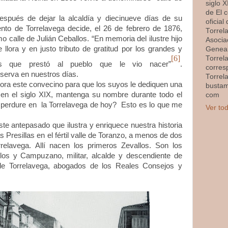
siglo XI
de El 
e dejar la alcaldía y diecinueve días de su
oficial
ento de Torrelavega decide, el 26 de febrero de 1876,
Torrel
o calle de Julián Ceballos. “En memoria del ilustre hijo
Asocia
 llora y en justo tributo de gratitud por los grandes y
Geneal
[6]
Torrel
ios que prestó al pueblo que le vio nacer”
.
corres
erva en nuestros días.
Torrel
ste convecino para que los suyos le dediquen una
busta
 en el siglo XIX, mantenga su nombre durante todo el
com
n perdure en la Torrelavega de hoy? Esto es lo que me
Ver tod
tepasado que ilustra y enriquece nuestra historia
s Presillas en el fértil valle de Toranzo, a menos de dos
rrelavega. Allí nacen los primeros Zevallos. Son los
los y Campuzano, militar, alcalde y descendiente de
a de Torrelavega, abogados de los Reales Consejos y