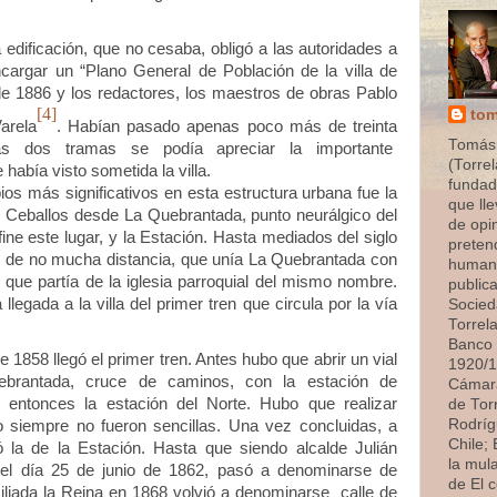
cación, que no cesaba, obligó a las autoridades a
ncargar un “Plano General de Población de la villa de
de 1886 y los redactores, los maestros de obras Pablo
[4]
tom
arela
. Habían pasado apenas poco más de treinta
Tomás
s dos tramas se podía apreciar la importante
(Torrel
 había visto sometida la villa.
fundado
 significativos en esta estructura urbana fue la
que ll
ián Ceballos desde La Quebrantada, punto neurálgico del
de opi
ine este lugar, y la Estación. Hasta mediados
del siglo
preten
e, de no mucha distancia, que unía La Quebrantada con
humana
n que partía de la iglesia parroquial del mismo nombre.
publica
llegada a la villa del primer tren que circula por la vía
Socied
Torrel
Banco 
 llegó el primer tren. Antes hubo que abrir un vial
1920/1
brantada, cruce de caminos, con la estación de
Cámara
 entonces la estación del Norte. Hubo que realizar
de Tor
Rodríg
 siempre no fueron sencillas. Una vez concluidas, a
Chile;
ó la de la Estación. Hasta que siendo alcalde Julián
la mul
el día 25 de junio de 1862, pasó a denominarse de
de El 
xiliada la Reina en 1868 volvió a denominarse calle de