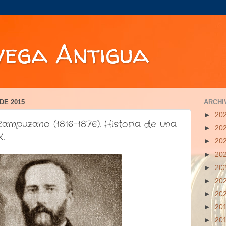
vega Antigua
DE 2015
ARCHI
►
20
Campuzano (1816-1876). Historia de una
►
20
X.
►
20
►
20
►
20
►
20
►
20
►
20
►
20