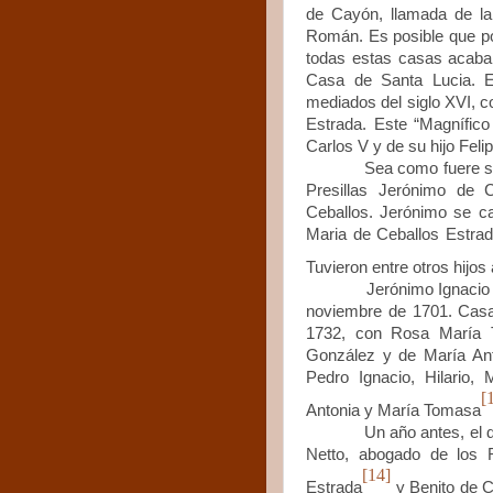
de Cayón, llamada de la
Román. Es posible que por
todas estas casas acabar
Casa de Santa Lucia. E
mediados del siglo XVI, 
Estrada. Este “Magnífico
Carlos V y de su hijo Felip
Sea como fuere sí es
Presillas Jerónimo de 
Ceballos. Jerónimo se c
Maria de Ceballos Estrad
Tuvieron entre otros hijo
Jerónimo Ignacio de Ce
noviembre de 1701. Casa 
1732, con Rosa María T
González y de María Ant
Pedro Ignacio, Hilario, 
[
Antonia y María Tomasa
Un año antes,
el 
Netto, abogado de los 
[14]
Estrada
y Benito de Ce