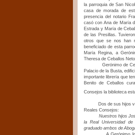
la parroquia de San Nicol
casa de morada de este
presencia del notario F
casó con Ana de María de
Estrada y María de Ceball
de las Presillas. Tuvier
otros que se nos han m
beneficiado de esta parr
María Regina, a Gerón
Theresa de Ceballos Neto
Gerónimo de Ceb
Palacio de la Busta, edifi
importante librería que t
Benito de Ceballos cu
Consejos la biblioteca es
Dos de sus hijos varone
Reales Consejos:
Nuestros hijos Jo
la Real Universidad de 
graduado ambos de Aboga
A Gerónimo Ignacio le