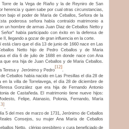
 Torre de la Vega de Riaño y la de Reyniro de San
 herencia y quien sabe por cual otras circunstancias,
on bajo el poder de María de Ceballos, Señora de la
sta poderosa señora había contraído matrimonio a
con un hombre de armas Juan Diaz de Ceballos Netto y
 Señor” había participado con éxito en la defensa de
e II, llegando a gozar de gran influencia en la corte.
tá claro que e
l día 13 de junio de 1660 nace en Las
Ceballos Netto hijo de Pedro Ceballos y de Maria
asa el día 6 de julio de 1688 en donde nace con Ana
a que era hija de Juan Ceballos y de Maria Ceballos.
[12]
s a Teresa y Jerónimo y Pedro
.
ballos había nacido en Las Presillas el día 28 de
en la villa de Torrelavega, el día 28 de diciembre de
eresa González que era hija de Fernando Antonio
onia de Castañeda. El matrimonio tiene nueve hijos:
Modesto, Felipe, Atanasio, Polonia, Fernando, María
13]
.
día 5 del mes de marzo de 1731, Jerónimo de Ceballos
Reales Consejos, su mujer Ana María de Ceballos
ballos Netto, clérigo presbítero y cura beneficiado de