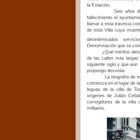
la Estación.
Seis años después d
fallecimiento el ayuntami
llamar a esta travesía com
de esta Villa cuya muerte
desinteresados servic
Denominación que se cons
¿Qué méritos atesora e
de las calles más largas
siguiente siglo y que aú
propongo desvelar.
La biografía de este an
comienza en el lugar de la
leguas de la villa de To
orígenes de Julián Cebal
corregidores de la vill
militares.