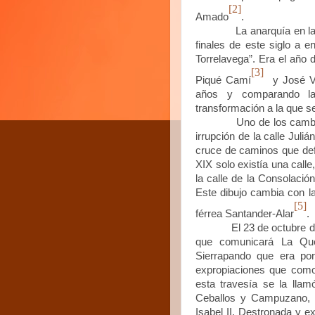
[2]
Amado
.
La anarquía en la edifi
finales de este siglo a e
Torrelavega”. Era el año 
[3]
Piqué Camí
y José V
años y comparando la
transformación a la que se
Uno de los cambios más
irrupción de la calle Jul
cruce de caminos que def
XIX solo existía una call
la calle de la Consolació
Este dibujo cambia con la 
[5]
férrea Santander-Alar
.
El 23 de octubre de 1858
que comunicará La Que
Sierrapando que era por
expropiaciones que como
esta travesía se la llam
Ceballos y Campuzano, 
Isabel II. Destronada y e