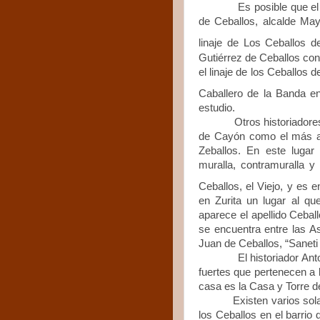
Es posible que el linaj
de Ceballos, alcalde May
linaje de Los Ceballos d
Gutiérrez de Ceballos con
el linaje de los Ceballos
Caballero de la Banda e
estudio.
Otros historiadores defi
de Cayón como el más ant
Zeballos. En este lugar
muralla, contramuralla y
Ceballos, el Viejo, y es e
en Zurita un lugar al qu
aparece el apellido Cebal
se encuentra entre las A
Juan de Ceballos, “Saneti 
El historiador Antonio 
fuertes que pertenecen a 
casa es la Casa y Torre d
Existen varios solares li
los Ceballos en el barrio