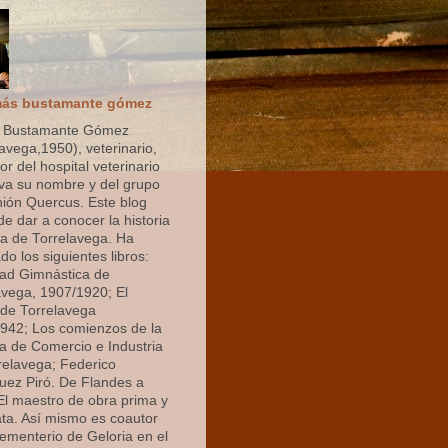
ás bustamante gómez
 Bustamante Gómez
avega,1950), veterinario,
r del hospital veterinario
eva su nombre y del grupo
nión Quercus. Este blog
de dar a conocer la historia
 de Torrelavega. Ha
do los siguientes libros:
ad Gimnástica de
avega, 1907/1920; El
de Torrelavega
942; Los comienzos de la
 de Comercio e Industria
relavega; Federico
uez Piró. De Flandes a
 El maestro de obra prima y
ata. Así mismo es coautor
cementerio de Geloria en el