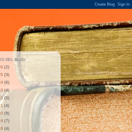
VO DEL BLOG
26
(2)
25
(3)
24
(6)
23
(4)
22
(5)
21
(4)
20
(9)
19
(7)
18
(4)