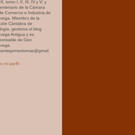
X, tomo I, II, III, IV y V; y
centenario de la Cámara
 de Comercio e Industria de
avega. Miembro de la
ción Cántabra de
ogía, gestiona el blog
avega Antigua y es
ponsable de Gen
avega.
mantegomeztomas@gmail.
o mi perfil