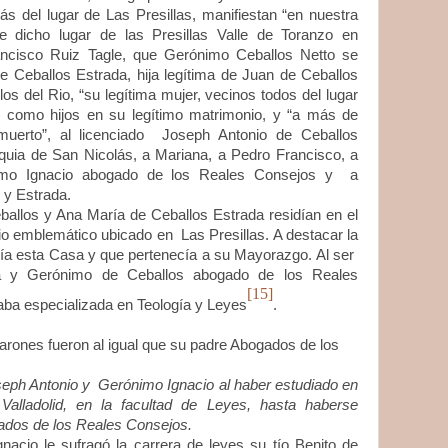
ás del lugar de Las Presillas, manifiestan “en nuestra
 dicho lugar de las Presillas Valle de Toranzo en
rancisco Ruiz Tagle, que Gerónimo Ceballos Netto se
 Ceballos Estrada, hija legítima de Juan de Ceballos
os del Rio, “su legítima mujer, vecinos todos del lugar
on como hijos en su legítimo matrimonio, y “a más de
uerto”, al licenciado Joseph Antonio de Ceballos
oquia de San Nicolás, a Mariana, a Pedro Francisco, a
imo Ignacio abogado de los Reales Consejos y a
 y Estrada.
allos y Ana María de Ceballos Estrada residían en el
cio emblemático ubicado en Las Presillas. A destacar la
enía esta Casa y que pertenecía a su Mayorazgo. Al ser
ra y Gerónimo de Ceballos abogado de los Reales
[15]
taba especializada en Teología y Leyes
.
s fueron al igual que su padre Abogados de los
seph Antonio y Gerónimo Ignacio al haber estudiado en
Valladolid, en la facultad de Leyes, hasta haberse
dos de los Reales Consejos.
 sufragó la carrera de leyes su tío Benito de