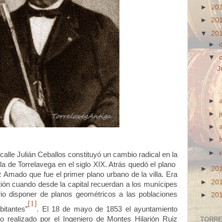
►
20
►
20
▼
20
►
▼
J
►
►
►
►
►
 Julián Ceballos constituyó un cambio radical en la
lla de Torrelavega en el siglo XIX. Atrás quedó el plano
►
20
z Amado que fue el primer plano urbano de la villa. Era
►
20
stión cuando desde la capital recuerdan a los munícipes
orio disponer de planos geométricos a las poblaciones
►
20
[1]
itantes”
. El 18 de mayo de 1853 el ayuntamiento
co realizado por el Ingeniero de Montes Hilarión Ruiz
TORRE