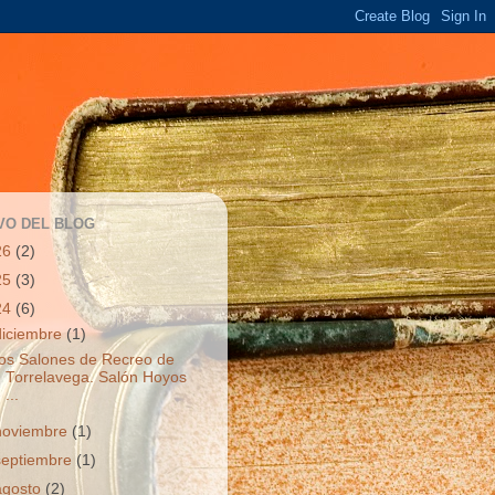
VO DEL BLOG
26
(2)
25
(3)
24
(6)
diciembre
(1)
os Salones de Recreo de
Torrelavega. Salón Hoyos
...
noviembre
(1)
septiembre
(1)
agosto
(2)