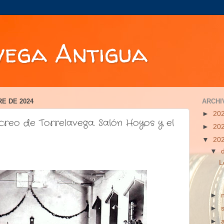
vega Antigua
RE DE 2024
ARCHI
►
20
creo de Torrelavega. Salón Hoyos y el
►
20
▼
20
▼
L
►
►
►