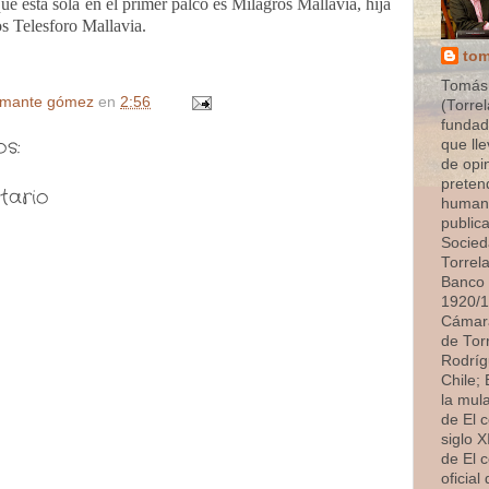
ue está sola en el primer palco es Milagros Mallavia, hija
s Telesforo Mallavia.
tom
Tomás
amante gómez
en
2:56
(Torrel
fundado
s:
que ll
de opi
preten
tario
humana
publica
Socied
Torrel
Banco 
1920/1
Cámara
de Tor
Rodríg
Chile;
la mul
de El 
siglo XI
de El 
oficial