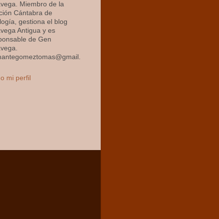
avega. Miembro de la
ción Cántabra de
ogía, gestiona el blog
avega Antigua y es
ponsable de Gen
avega.
mantegomeztomas@gmail.
o mi perfil