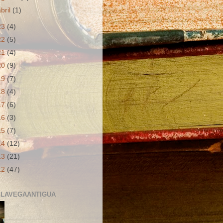
abril
(1)
23
(4)
22
(5)
21
(4)
20
(9)
19
(7)
18
(4)
17
(6)
16
(3)
15
(7)
14
(12)
13
(21)
12
(47)
LAVEGAANTIGUA