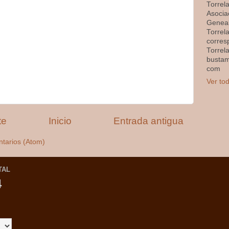
Torrel
Asocia
Geneal
Torrel
corres
Torrel
busta
com
Ver tod
te
Inicio
Entrada antigua
ntarios (Atom)
TAL
4