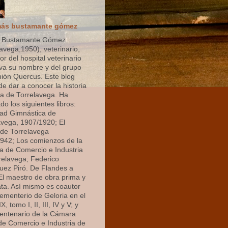
ás bustamante gómez
 Bustamante Gómez
avega,1950), veterinario,
r del hospital veterinario
eva su nombre y del grupo
nión Quercus. Este blog
de dar a conocer la historia
 de Torrelavega. Ha
do los siguientes libros:
ad Gimnástica de
avega, 1907/1920; El
de Torrelavega
942; Los comienzos de la
 de Comercio e Industria
relavega; Federico
uez Piró. De Flandes a
 El maestro de obra prima y
ata. Así mismo es coautor
cementerio de Geloria en el
X, tomo I, II, III, IV y V; y
centenario de la Cámara
 de Comercio e Industria de