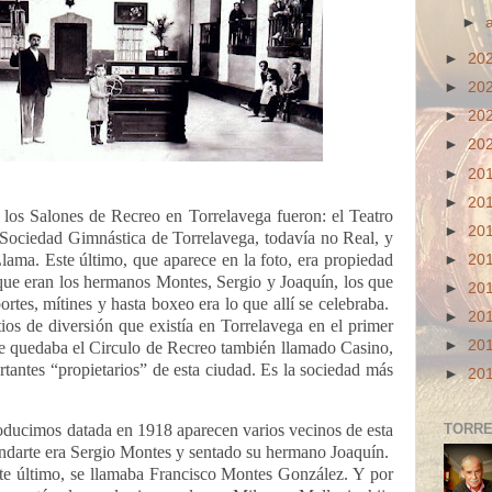
►
►
20
►
20
►
20
►
20
►
20
►
20
 los Salones de Recreo en Torrelavega fueron: el Teatro
►
20
Sociedad Gimnástica de Torrelavega, todavía no Real, y
Llama.
Este último, que aparece en la foto, era propiedad
►
20
ue eran los hermanos Montes, Sergio y Joaquín, los que
►
20
ortes, mítines y hasta boxeo era lo que allí se celebraba.
►
20
tios de diversión que existía en Torrelavega en el primer
►
20
te quedaba el Circulo de Recreo también llamado Casino,
antes “propietarios” de esta ciudad. Es la sociedad más
►
20
roducimos datada en 1918 aparecen varios vecinos de esta
TORRE
andarte era Sergio Montes y sentado su hermano Joaquín.
ste último, se llamaba Francisco Montes González. Y por