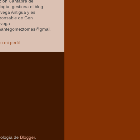
ción Cántabra de
ogía, gestiona el blog
avega Antigua y es
ponsable de Gen
avega.
mantegomeztomas@gmail.
o mi perfil
nología de
Blogger
.