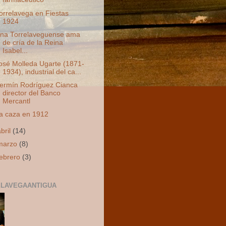
orrelavega en Fiestas
1924
na Torrelaveguense ama
de cría de la Reina
Isabel...
osé Molleda Ugarte (1871-
1934), industrial del ca...
ermín Rodríguez Cianca
director del Banco
Mercantl
a caza en 1912
abril
(14)
marzo
(8)
febrero
(3)
LAVEGAANTIGUA