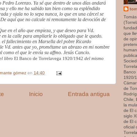
co Pedro Lorenzo. Ya sé que dentro de unos días andará
asa y ello me ha sabido tan bien como su espléndido
tom
da y ojala no lo sepa nunca, lo que en una cárcel se
Tomás
 De aquí que no calcule ni remotamente la devoción de
(Torrel
fundado
 Que en el año que empieza, y que deseo para Vd.
que ll
e en la calle para ampliarle lo obligado que le quedo.
de opi
el fallecimiento en Marsella del pobre Ricardo
preten
le Vd. antes que yo, prométame un abrazo en mi nombre
humana
l como el que le envía su affmo. Jesús Cancio.
publica
el libro
El Banco de Torrelavega 1920/1942
del mismo
Socied
Torrel
Banco 
amante gómez
en
14:40
1920/1
Cámara
de Tor
te
Inicio
Entrada antigua
Rodríg
Chile;
la mul
de El 
siglo XI
de El 
oficial
Torrel