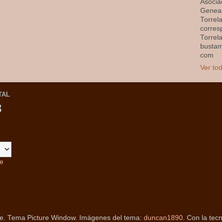
Asocia
Geneal
Torrel
corres
Torrel
busta
com
Ver tod
TAL
3
te
. Tema Picture Window. Imágenes del tema:
duncan1890
. Con la tec