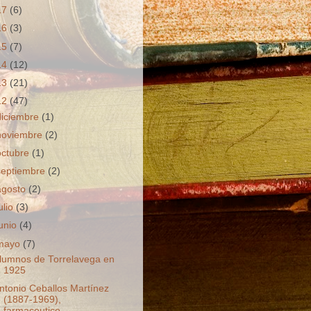
17
(6)
16
(3)
15
(7)
14
(12)
13
(21)
12
(47)
diciembre
(1)
noviembre
(2)
octubre
(1)
septiembre
(2)
agosto
(2)
ulio
(3)
junio
(4)
mayo
(7)
lumnos de Torrelavega en
1925
ntonio Ceballos Martínez
(1887-1969),
farmaceutico