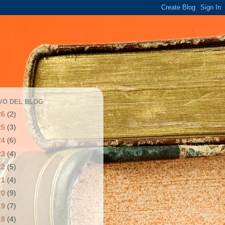
VO DEL BLOG
26
(2)
25
(3)
24
(6)
23
(4)
22
(5)
21
(4)
20
(9)
19
(7)
18
(4)