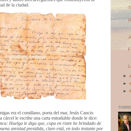
tual de la ciudad.
T
U
J
F
L
►
►
►
TORRE
igas era el comillano, poeta del mar, Jesús Cancio
 cárcel le escribe una carta entrañable donde le dice:
ca: Huelga le diga que, copa en ristre he brindado de
uena amistad presidida, claro está, en todo instante por