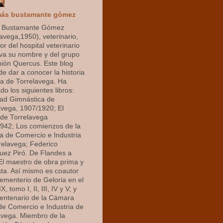
ás bustamante gómez
 Bustamante Gómez
avega,1950), veterinario,
r del hospital veterinario
eva su nombre y del grupo
nión Quercus. Este blog
de dar a conocer la historia
 de Torrelavega. Ha
do los siguientes libros:
ad Gimnástica de
avega, 1907/1920; El
de Torrelavega
942; Los comienzos de la
 de Comercio e Industria
relavega; Federico
uez Piró. De Flandes a
 El maestro de obra prima y
ata. Así mismo es coautor
cementerio de Geloria en el
X, tomo I, II, III, IV y V; y
centenario de la Cámara
 de Comercio e Industria de
avega. Miembro de la