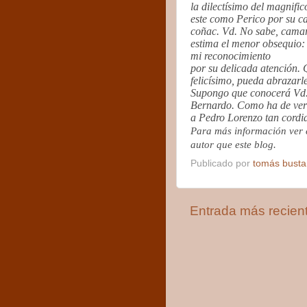
la dilectísimo del magnifi
este como Perico por su c
coñac. Vd. No sabe, camara
estima el menor obsequio:
mi reconocimiento
por su delicada atención.
felicísimo, pueda abrazarl
Supongo que conocerá Vd. 
Bernardo. Como ha de ver
a Pedro Lorenzo tan cordia
Para más información ver 
autor que este blog.
Publicado por
tomás bust
Entrada más recien