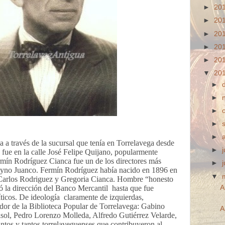
►
20
►
20
►
20
►
20
►
20
▼
20
►
►
►
►
►
 a través de la sucursal que tenía en Torrelavega desde
►
j
fue en la calle José Felipe Quijano, popularmente
ín Rodríguez Cianca fue un de los directores más
►
Payno Juanco. Fermín Rodríguez había nacido en 1896 en
▼
 Carlos Rodriguez y Gregoria Cianca. Hombre “honesto
pó la dirección del Banco Mercantil
hasta que fue
A
ticos. De ideología
claramente de izquierdas,
dor de la Biblioteca Popular de Torrelavega: Gabino
A
sol, Pedro Lorenzo Molleda, Alfredo Gutiérrez Velarde,
tos y tantos torrelaveguenses que contribuyeron al