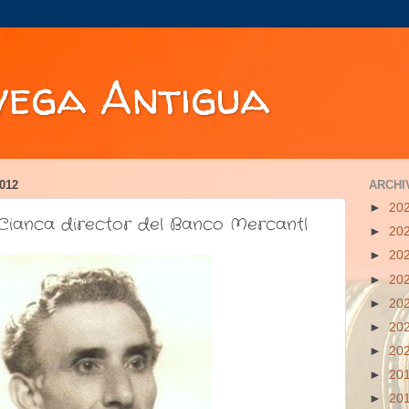
vega Antigua
012
ARCHI
►
20
Cianca director del Banco Mercantl
►
20
►
20
►
20
►
20
►
20
►
20
►
20
►
20