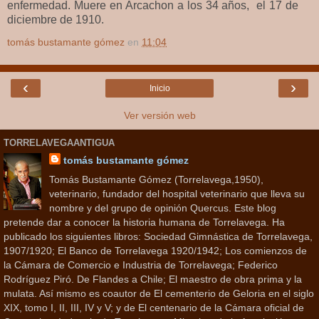
enfermedad. Muere en Arcachon a los 34 años, el 17 de
diciembre de 1910.
tomás bustamante gómez
en
11:04
‹
›
Inicio
Ver versión web
TORRELAVEGAANTIGUA
tomás bustamante gómez
Tomás Bustamante Gómez (Torrelavega,1950),
veterinario, fundador del hospital veterinario que lleva su
nombre y del grupo de opinión Quercus. Este blog
pretende dar a conocer la historia humana de Torrelavega. Ha
publicado los siguientes libros: Sociedad Gimnástica de Torrelavega,
1907/1920; El Banco de Torrelavega 1920/1942; Los comienzos de
la Cámara de Comercio e Industria de Torrelavega; Federico
Rodríguez Piró. De Flandes a Chile; El maestro de obra prima y la
mulata. Así mismo es coautor de El cementerio de Geloria en el siglo
XIX, tomo I, II, III, IV y V; y de El centenario de la Cámara oficial de