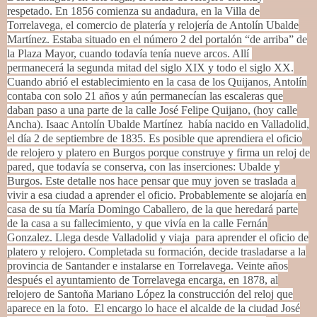
respetado.
E
n 1856 comienza su andadura, en la Villa de
Torrelavega, el comercio de platería y relojería de Antolín Ubalde
Martínez. Estaba situado en el número 2 del portalón “de arriba” de
la Plaza Mayor, cuando todavía tenía nueve arcos. Allí
permanecerá la segunda mitad del siglo XIX y todo el siglo XX.
Cuando abrió el establecimiento en la casa de los Quijanos, Antolín
contaba con solo 21 años y aún permanecían las escaleras que
daban paso a una parte de la calle José Felipe Quijano, (hoy calle
Ancha). Isaac Antolín Ubalde Martínez había nacido en Valladolid,
el día 2 de septiembre de 1835. Es posible que aprendiera el oficio
de relojero y platero en Burgos porque construye y firma un reloj de
pared, que todavía se conserva, con las inserciones: Ubalde y
Burgos. Este detalle nos hace pensar que muy joven se traslada a
vivir a esa ciudad a aprender el oficio. Probablemente se alojaría en
casa de su tía María Domingo Caballero, de la que heredará parte
de la casa a su fallecimiento, y que vivía en la calle Fernán
Gonzalez. Llega desde Valladolid y viaja para aprender el oficio de
platero y relojero. Completada su formación, decide trasladarse a la
provincia de Santander e instalarse en Torrelavega. Veinte años
después el ayuntamiento de Torrelavega encarga, en 1878, al
relojero de Santoña Mariano López la construcción del reloj que
aparece en la foto. El encargo lo hace el alcalde de la ciudad José